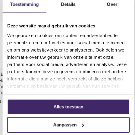
TWS om te genieten van True Wireless Stereo
Toestemming
Details
Over
iets voor u zijn!
geluid
LED-verlichte woofers
Microfoon ingang via 6,35 mm aansluiting
Deze website maakt gebruik van cookies
Ingebouwde 1200mAh batterij
We gebruiken cookies om content en advertenties te
2-in-1 USB-C lader & audiokabel inbegrepen
personaliseren, om functies voor social media te bieden
en om ons websiteverkeer te analyseren. Ook delen we
Specifcaties Party TEEN-VIBE Draagbare
informatie over uw gebruik van onze site met onze
bluetooth luidspreker met LED verlichting:
partners voor social media, adverteren en analyse. Deze
Ingangsspanning: 5V 1A via USB-C
partners kunnen deze gegevens combineren met andere
TEEN-VIBE Draagbare
Afmetingen: 160 x 160 x 385mm
informatie die u aan ze heeft verstrekt of die ze hebben
bluetooth luidspreker
Uitgangsvermogen: 80W
verzameld op basis van uw gebruik van hun services.
met LED verlichting met
Gewicht 1.2kg
microfoon
FM-frequentieband: 87.5 – 108MHz
€ 42,89
€ 53,98
Looptijd op batterij: 4-6h
Alles toestaan
Maximaal RF-zendvermogen: 1.82dBm
Oplaadtijd: 3h
Aanpassen
Bluetooth-frequentieband: 2402-2480MHz