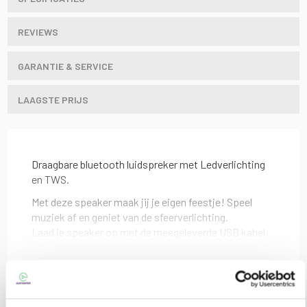
REVIEWS
GARANTIE & SERVICE
LAAGSTE PRIJS
Draagbare bluetooth luidspreker met Ledverlichting
en TWS.
Met deze speaker maak jij je eigen feestje! Speel
muziek af en geniet van de sfeerverlichting.
Laad je speaker op met de meegeleverde USB kabel.
Kenmerken Party TEEN-VIBE Draagbare
bluetooth luidspreker met LED verlichting:
Bluetooth - USB - MicroSD - FM
Lees meer
Andere producten die mogelijk