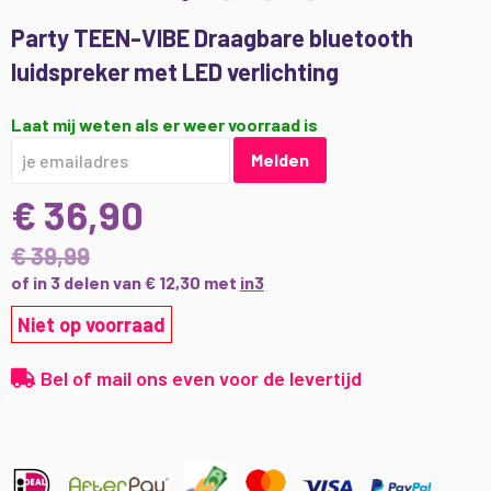
Ga
Party TEEN-VIBE Draagbare bluetooth
naar
luidspreker met LED verlichting
het
begin
van
Laat mij weten als er weer voorraad is
de
Melden
afbeeldingen-
gallerij
€ 36,90
€ 39,99
of in 3 delen van € 12,30 met
in3
Niet op voorraad
Bel of mail ons even voor de levertijd