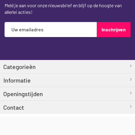
Meld je aan voor onze nieuwsbrief en blijf op de hoogte van
allerlei acties!
Abonneer
Inschrijven
u
op
onze
nieuwsbrief
Categorieën
Informatie
Openingstijden
Contact