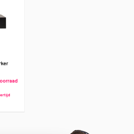
rker
voorraad
ertijd