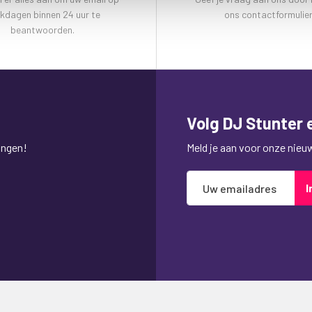
kdagen binnen 24 uur te
ons contactformulier
beantwoorden.
Volg DJ Stunter e
ingen!
Meld je aan voor onze nieuws
Abonneer
I
u
op
onze
nieuwsbrief