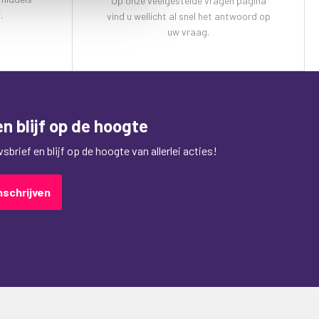
Op onze veelgestelde vragen pagina
.
vind u wellicht al snel het antwoord op
uw vraag.
n blijf op de hoogte
brief en blijf op de hoogte van allerlei acties!
nschrijven