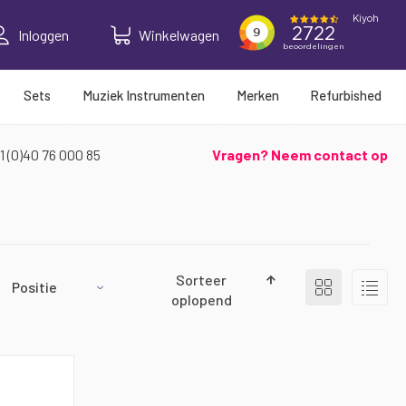
Inloggen
Winkelwagen
Sets
Muziek Instrumenten
Merken
Refurbished
1 (0)40 76 000 85
Vragen? Neem contact op
Tonen
Sorteer
Foto-
Lijst
tabel
als
oplopend