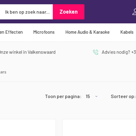
Zoeken
Zoeken
 en Effecten
Microfoons
Home Audio & Karaoke
Kabels
nze winkel in Valkenswaard
Advies nodig? +3
kers
Toon per pagina:
Sorteer op