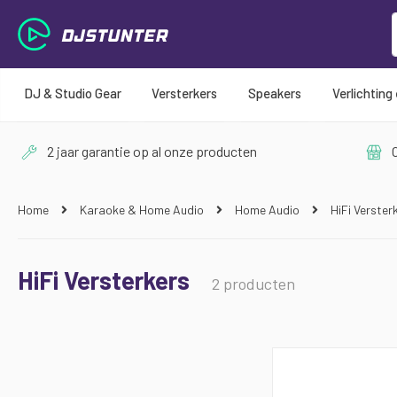
DJ & Studio Gear
Versterkers
Speakers
Verlichting
2 jaar garantie op al onze producten
O
Home
Karaoke & Home Audio
Home Audio
HiFi Verster
HiFi Versterkers
2
producten