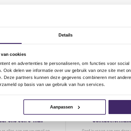
Vragen? Ne
met een va
Details
specialiste
(0)40 - 76
 van cookies
SALES@D
ent en advertenties te personaliseren, om functies voor social
. Ook delen we informatie over uw gebruik van onze site met on
e. Deze partners kunnen deze gegevens combineren met andere i
erzameld op basis van uw gebruik van hun services.
Aanpassen
uur ons een e-mail
Contactformuli
n er alles aan om uw email op
Geef je vraag aan ons door