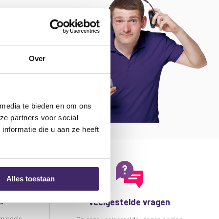
em contact op
n onze
Over
n!
 000 85
JSTUNTER.NL
 media te bieden en om ons
ze partners voor social
nformatie die u aan ze heeft
Alles toestaan
er
Veelgestelde vragen
 middels