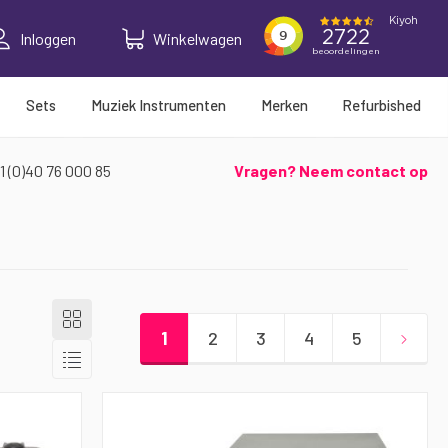
Inloggen
Winkelwagen
Sets
Muziek Instrumenten
Merken
Refurbished
1 (0)40 76 000 85
Vragen? Neem contact op
Tonen
Foto-
Pagina
tabel
als
U lees momenteel pagina
Pagina
Pagina
Pagina
Pagina
Pagi
Volg
1
2
3
4
5
Lijst