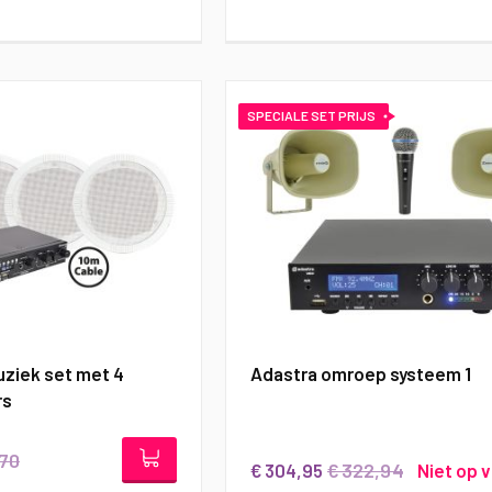
SPECIALE SET PRIJS
ziek set met 4
Adastra omroep systeem 1
rs
,70
€ 322,94
€ 304,95
Niet op 