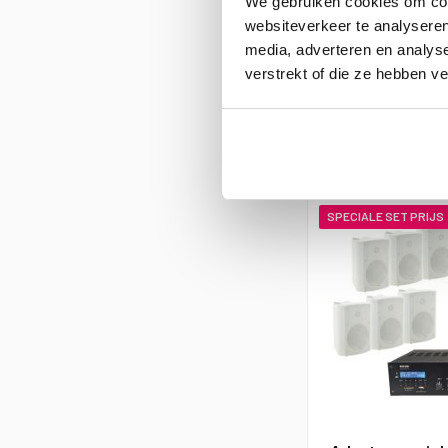
We gebruiken cookies om cont
websiteverkeer te analyseren
€ 875
€ 778,05
media, adverteren en analys
verstrekt of die ze hebben v
Voor 17:00 uur 
SPECIALE SET PRIJS