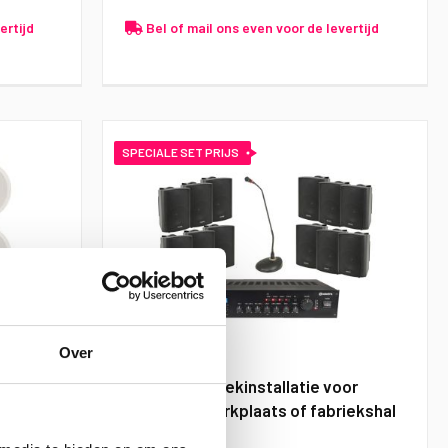
ertijd
Bel of mail ons even voor de levertijd
SPECIALE SET PRIJS
Over
 2
Adastra muziekinstallatie voor
magazijn, werkplaats of fabriekshal