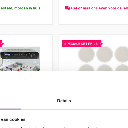
besteld, morgen in huis
Bel of mail ons even voor de lev
SPECIALE SET PRIJS
Details
akers + 100 volt
Adastra Eetcafe speakerset
/SD/FM Bluetooth +
 van cookies