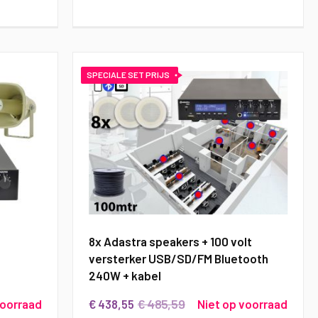
SPECIALE SET PRIJS
8x Adastra speakers + 100 volt
versterker USB/SD/FM Bluetooth
240W + kabel
€ 485,59
voorraad
€ 438,55
Niet op voorraad