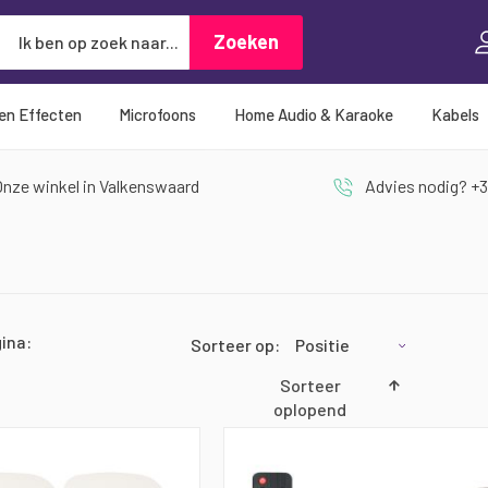
Zoeken
Zoeken
 en Effecten
Microfoons
Home Audio & Karaoke
Kabels
nze winkel in Valkenswaard
Advies nodig? +3
ina:
Sorteer op
Sorteer
oplopend