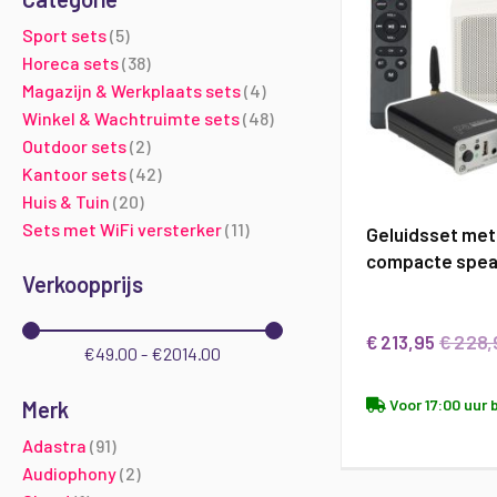
producten
Sport sets
5
producten
Horeca sets
38
producten
Magazijn & Werkplaats sets
4
producten
Winkel & Wachtruimte sets
48
producten
Outdoor sets
2
producten
Kantoor sets
42
producten
Huis & Tuin
20
producten
Sets met WiFi versterker
11
Geluidsset met 
compacte spea
Verkoopprijs
€ 228
€ 213,95
€49.00 - €2014.00
Voor 17:00 uur 
Merk
producten
Adastra
91
producten
Audiophony
2