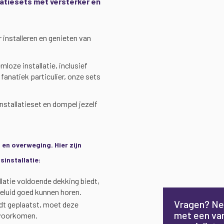
latiesets met versterker en
 installeren en genieten van
mloze installatie, inclusief
fanatiek particulier, onze sets
nstallatieset en dompel jezelf
g en overweging. Hier zijn
sinstallatie:
llatie voldoende dekking biedt,
eluid goed kunnen horen.
Vragen? Ne
ordt geplaatst, moet deze
met een va
 voorkomen.