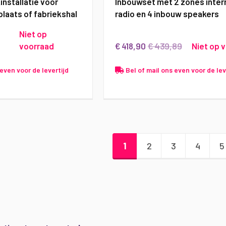
nstallatie voor
Inbouwset met 2 zones inter
laats of fabriekshal
radio en 4 inbouw speakers
Niet op
€ 439,89
voorraad
€ 418,90
Niet op 
even voor de levertijd
Bel of mail ons even voor de lev
Pagina
U lees momenteel pagina
Pagina
Pagina
Pagina
P
1
2
3
4
5