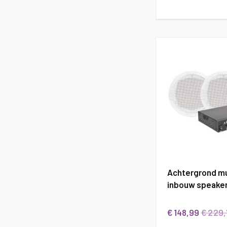
Achtergrond mu
inbouw speake
€ 229
€ 148,99