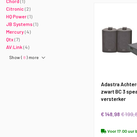
product
Chord
1
producten
Citronic
2
product
HQ Power
1
product
JB Systems
1
producten
Mercury
4
producten
Qtx
7
producten
AV:Link
4
Show (
8
) more
Adastra Achter
zwart BC 3 spe
versterker
€ 199,
€ 148,98
Voor 17:00 uur 