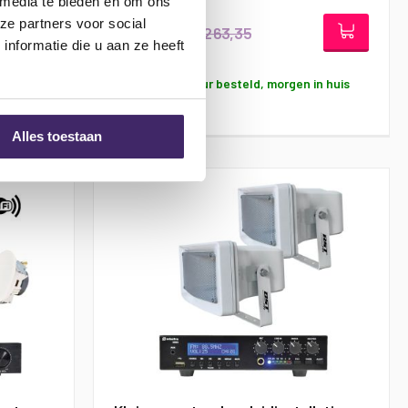
 media te bieden en om ons
ze partners voor social
€ 1.263,35
€ 1.168,35
nformatie die u aan ze heeft
in huis
Voor 17:00 uur besteld, morgen in huis
Alles toestaan