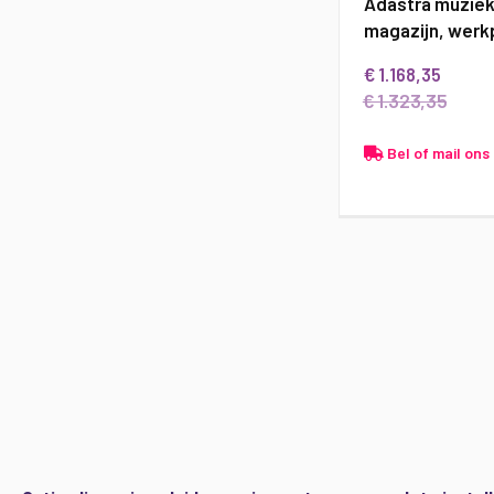
Adastra muzieki
magazijn, werkp
€ 1.168,35
€ 1.323,35
Bel of mail ons 