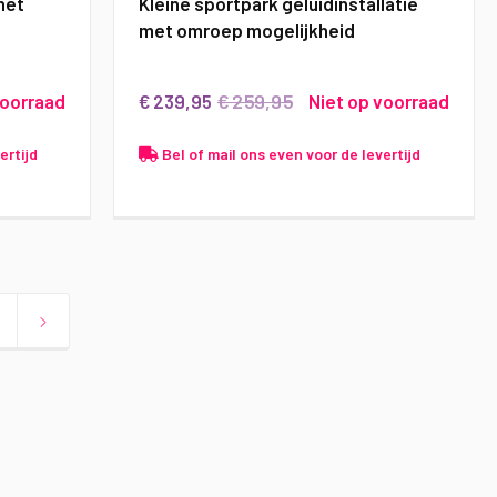
net
Kleine sportpark geluidinstallatie
met omroep mogelijkheid
€ 259,95
voorraad
€ 239,95
Niet op voorraad
ertijd
Bel of mail ons even voor de levertijd
agina
Pagina
Volgende