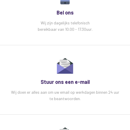
Geleverd met 4 draaibare montagebeugels
Bel ons
Specificaties
Adastra A22 Stereo PA
Wij zijn dagelijks telefonisch
versterker 2 x 55W
Met Mediaplayer, BT en
bereikbaar van 10.00 - 17.30uur.
Microfoonaansluting:
Stroomvoorziening230Vac, 50Hz (IEC)
Uitgangsimpedantie:4 - 8 Ohm (elk kanaal)
Uitgangsvermogen: 8 Ohm2 x 25 W rms / 2 x 40
W max. (@ 1 kHz 10% THD)
Uitgangsvermogen: 4 Ohm2 x 35 W rms / 2 x 55
W max. (@ 1 kHz 10% THD)
Stuur ons een e-mail
Ingangen: lijnAux 1 (3,5 mm), Aux 2 (L+R RCA),
Aux 3 (L+R RCA)
Wij doen er alles aan om uw email op werkdagen binnen 24 uur
Ingang: microfoon6,3 mm-aansluiting
te beantwoorden.
Bediening: Microfoonvolume, hoge tonen, bas,
muziekvolume
Geluidsbron: USB/microSD-speler, FM-tuner,
Bluetooth