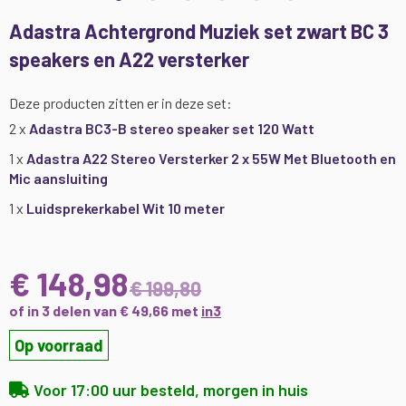
Ga
Adastra Achtergrond Muziek set zwart BC 3
naar
speakers en A22 versterker
het
begin
van
Deze producten zitten er in deze set:
de
2 x
Adastra BC3-B stereo speaker set 120 Watt
afbeeldingen-
gallerij
1 x
Adastra A22 Stereo Versterker 2 x 55W Met Bluetooth en
Mic aansluiting
1 x
Luidsprekerkabel Wit 10 meter
€ 148,98
€ 199,80
of in 3 delen van € 49,66 met
in3
Op voorraad
Voor 17:00 uur besteld, morgen in huis