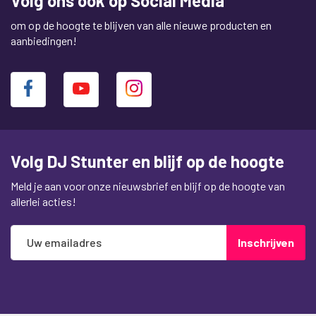
Volg ons ook op Social Media
Speakerkabel niet meegeleverd
om op de hoogte te blijven van alle nieuwe producten en
aanbiedingen!
Specificaties Adastra BC3-B stereo speaker
set 120 Watt :
Zwart
Woofer 75mm (3")
Tweeter 25mm (1") gebalanceerde dome tweeter
Frequentiebereik120Hz - 20kHz
Volg DJ Stunter en blijf op de hoogte
Vermogen rms 30W
Vermogen maximaal 60W
Meld je aan voor onze nieuwsbrief en blijf op de hoogte van
Gevoeligheid 88dB
allerlei acties!
Impedantie 8 ohm
Afmetingen (per stuk) 106 x 153 x 106mm
Abonneer
Inschrijven
Gewicht 840g
u
op
Gewicht per set 1.7kg
onze
nieuwsbrief