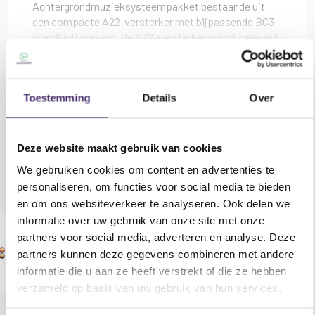
Achtergrondmuzieksysteempakket bestaande uit
een compacte A22-versterker met bijpassende BC3-
wandluidsprekers. De A22-versterker wordt geleverd
met beugels om bevestiging onder een aanrechtblad
of verticaal mogelijk te maken.
Versterker, kabel en luidsprekers apart verpakt
Toestemming
Details
Over
Lees meer
Gerelateerde producten
A22 versterker met mediaspeler en Bluetooth
BC3 wandluidsprekers geleverd met
Selecteer items om ze aan het mandje toe te voegen of
montagebeugels
Deze website maakt gebruik van cookies
10 meter luidspreker kabel
alles selecteren
We gebruiken cookies om content en advertenties te
personaliseren, om functies voor social media te bieden
Digitale stereo PA-versterker met geïntegreerde
en om ons websiteverkeer te analyseren. Ook delen we
mediaspeler in een compacte behuizing. Klasse-D
informatie over uw gebruik van onze site met onze
versterker kan tot 2 x 55W max leveren. uitgang voor
partners voor social media, adverteren en analyse. Deze
achtergrondmuziek met een microfooningang voor
partners kunnen deze gegevens combineren met andere
aankondigingen of waarschuwingen. Het
mediaspelergedeelte kan kiezen tussen USB /
informatie die u aan ze heeft verstrekt of die ze hebben
microSD mp3-speler, FM-tuner, Bluetooth-ontvanger,
verzameld op basis van uw gebruik van hun services.
2 stereolijningangen (achterpaneel RCA) en een