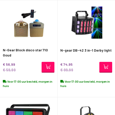
N-Gear Block disco star 710
N-gear DB-42 3 in-1 Derby light
Goud
€ 56,99
€ 74,95
€ 59,99
€ 99,99
Voor 17:00 uur besteld, morgen in
Voor 17:00 uur besteld, morgen in
huis
huis