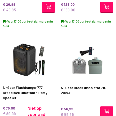
€ 26,99
€ 129,00
€ 49,95
€ 169,00
Voor 17:00 uur besteld, morgen in
Voor 17:00 uur besteld, morgen in
huis
huis
N-Gear Flashbanger 777
N-Gear Block disco star 710
Draadloze Bluetooth Party
Zilver
Speaker
Niet op
€ 79,00
€ 56,99
€ 89,99
voorraad
€ 59,99