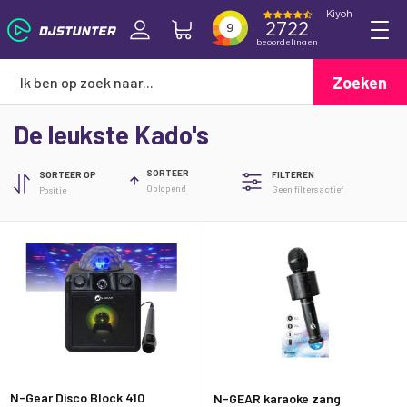
Zoeken
De leukste Kado's
SORTEER
SORTEER OP
FILTEREN
Oplopend
Geen filters actief
N-Gear Disco Block 410
N-GEAR karaoke zang