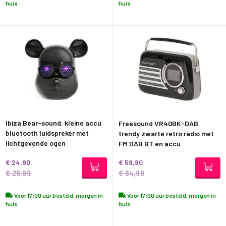
huis
huis
Ibiza Bear-sound, kleine accu
Freesound VR40BK-DAB
bluetooth luidspreker met
trendy zwarte retro radio met
lichtgevende ogen
FM DAB BT en accu
€ 24,90
€ 59,90
€ 29,99
€ 64,99
Voor 17:00 uur besteld, morgen in
Voor 17:00 uur besteld, morgen in
huis
huis