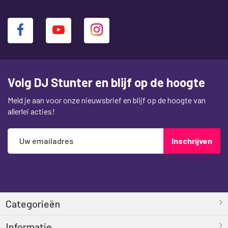
Volg DJ Stunter en blijf op de hoogte
Meld je aan voor onze nieuwsbrief en blijf op de hoogte van
allerlei acties!
Abonneer
Inschrijven
u
op
onze
nieuwsbrief
Categorieën
Informatie