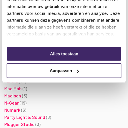
informatie over uw gebruik van onze site met onze
€10.00 - €584.00
partners voor social media, adverteren en analyse. Deze
partners kunnen deze gegevens combineren met andere
Merk
informatie die u aan ze heeft verstrekt of die ze hebben
producten
Alesis
3
verzameld op basis van uw gebruik van hun services.
producten
BoomTone DJ
8
product
Chord
1
producten
Citronic
4
Alles toestaan
producten
DJ Stunter
4
producten
HQ Power
3
Aanpassen
producten
Ibiza
7
producten
iDance
16
product
Mac Mah
1
producten
Madison
3
producten
N-Gear
19
producten
Numark
6
producten
Party Light & Sound
8
producten
Plugger Studio
3