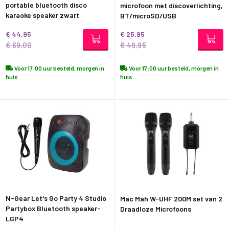
portable bluetooth disco
microfoon met discoverlichting,
karaoke speaker zwart
BT/microSD/USB
€ 44,95
€ 25,95
€ 69,00
€ 49,95
Voor 17:00 uur besteld, morgen in
Voor 17:00 uur besteld, morgen in
huis
huis
N-Gear Let's Go Party 4 Studio
Mac Mah W-UHF 200M set van 2
Partybox Bluetooth speaker-
Draadloze Microfoons
LGP4