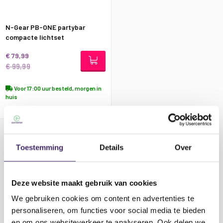
N-Gear PB-ONE partybar
compacte lichtset
€ 79,99
€ 99,99
Voor 17:00 uur besteld, morgen in
huis
Pagina
U lees momenteel pagina
Pagina
Pagina
Pagina
Pagina
Pagina
Volgende
1
2
3
4
5
Toestemming
Details
Over
FILTEREN
Deze website maakt gebruik van cookies
We gebruiken cookies om content en advertenties te
Verkoopprijs
personaliseren, om functies voor social media te bieden
en om ons websiteverkeer te analyseren. Ook delen we