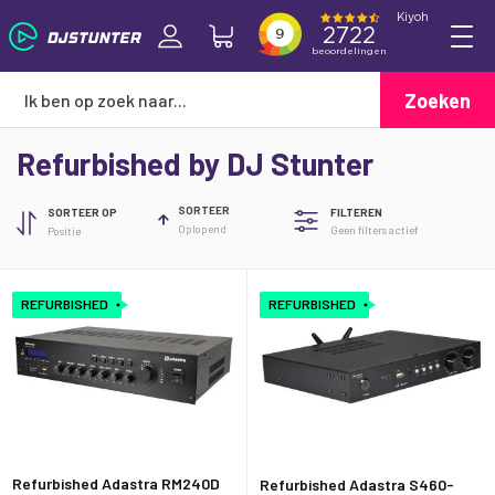
Zoeken
Refurbished by DJ Stunter
SORTEER
SORTEER OP
FILTEREN
Oplopend
Geen filters actief
REFURBISHED
REFURBISHED
Refurbished Adastra RM240D
Refurbished Adastra S460-