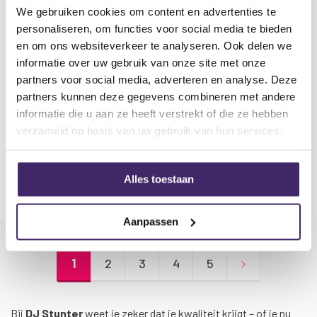
We gebruiken cookies om content en advertenties te
personaliseren, om functies voor social media te bieden
en om ons websiteverkeer te analyseren. Ook delen we
informatie over uw gebruik van onze site met onze
partners voor social media, adverteren en analyse. Deze
Refurbished Citronic QP1600
partners kunnen deze gegevens combineren met andere
mosfet versterker 800 Watt
informatie die u aan ze heeft verstrekt of die ze hebben
verzameld op basis van uw gebruik van hun services.
€ 399,00
€ 519,00
Alles toestaan
Voor 17:00 uur besteld, morgen in
huis
Aanpassen
Pagina
U lees momenteel pagina
Pagina
Pagina
Pagina
Pagina
Pagina
Volgende
1
2
3
4
5
Bij
DJ Stunter
weet je zeker dat je kwaliteit krijgt – of je nu