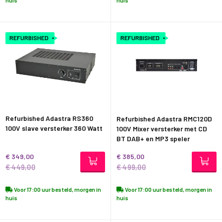
huis
huis
REFURBISHED
REFURBISHED
Refurbished Adastra RS360
Refurbished Adastra RMC120D
100V slave versterker 360 Watt
100V Mixer versterker met CD
BT DAB+ en MP3 speler
€ 349,00
€ 385,00
€ 449,00
€ 499,00
Voor 17:00 uur besteld, morgen in
Voor 17:00 uur besteld, morgen in
huis
huis