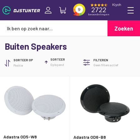
Zoeken
Buiten Speakers
SORTEER
SORTEER OP
FILTEREN
Oplopend
Geen filters actief
Adastra OD5-W8
Adastra OD6-B8