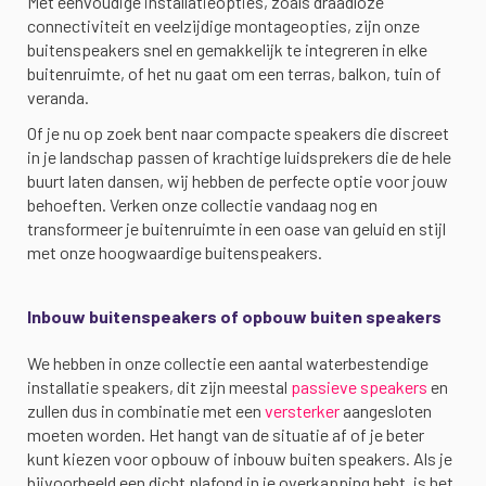
Met eenvoudige installatieopties, zoals draadloze
connectiviteit en veelzijdige montageopties, zijn onze
buitenspeakers snel en gemakkelijk te integreren in elke
buitenruimte, of het nu gaat om een terras, balkon, tuin of
veranda.
Of je nu op zoek bent naar compacte speakers die discreet
in je landschap passen of krachtige luidsprekers die de hele
buurt laten dansen, wij hebben de perfecte optie voor jouw
behoeften. Verken onze collectie vandaag nog en
transformeer je buitenruimte in een oase van geluid en stijl
met onze hoogwaardige buitenspeakers.
Inbouw buitenspeakers of opbouw buiten speakers
We hebben in onze collectie een aantal waterbestendige
installatie speakers, dit zijn meestal
passieve speakers
en
zullen dus in combinatie met een
versterker
aangesloten
moeten worden. Het hangt van de situatie af of je beter
kunt kiezen voor opbouw of inbouw buiten speakers. Als je
bijvoorbeeld een dicht plafond in je overkapping hebt, is het