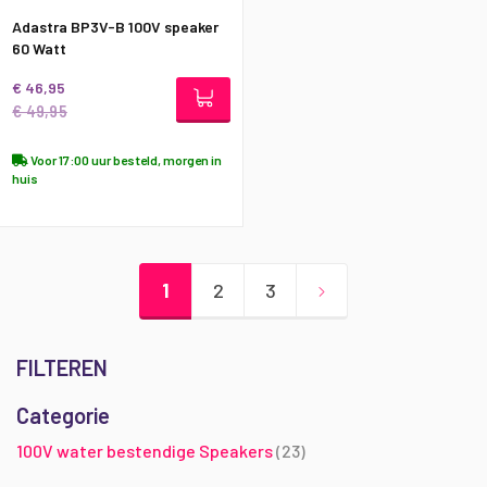
Adastra BP3V-B 100V speaker
60 Watt
€ 46,95
€ 49,95
Voor 17:00 uur besteld, morgen in
huis
Pagina
U lees momenteel pagina
Pagina
Pagina
Pagina
Volgende
1
2
3
FILTEREN
Categorie
producten
100V water bestendige Speakers
23