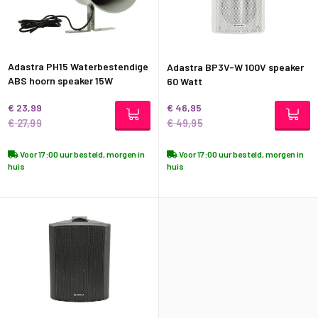
Adastra PH15 Waterbestendige
Adastra BP3V-W 100V speaker
ABS hoorn speaker 15W
60 Watt
€ 23,99
€ 46,95
€ 27,99
€ 49,95
Voor 17:00 uur besteld, morgen in
Voor 17:00 uur besteld, morgen in
huis
huis