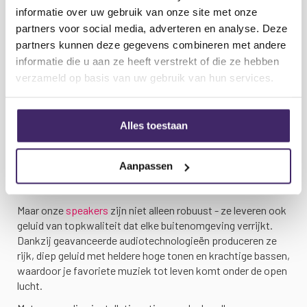
informatie over uw gebruik van onze site met onze
brengen. Of je nu geniet van een zomerse barbecue, een
partners voor social media, adverteren en analyse. Deze
ontspannen middag in de tuin doorbrengt of een feestje
organiseert bij het zwembad, onze buiten speakers leveren
partners kunnen deze gegevens combineren met andere
een meeslepende geluidsbeleving die de sfeer verbetert en
informatie die u aan ze heeft verstrekt of die ze hebben
je gasten betovert.
verzameld op basis van uw gebruik van hun services.
Ontworpen met duurzaamheid in gedachten, zijn onze
buiten speakers waterdicht gebouwd om diverse
Alles toestaan
weerselementen te trotseren, van een brandende zon tot
stortregen. Met weerbestendige behuizingen en
corrosiebestendige materialen zijn ze bestand tegen alle
Aanpassen
weersomstandigheden, waardoor ze het hele jaar door
betrouwbaar blijven presteren.
Maar onze
speakers
zijn niet alleen robuust - ze leveren ook
geluid van topkwaliteit dat elke buitenomgeving verrijkt.
Dankzij geavanceerde audiotechnologieën produceren ze
rijk, diep geluid met heldere hoge tonen en krachtige bassen,
waardoor je favoriete muziek tot leven komt onder de open
lucht.