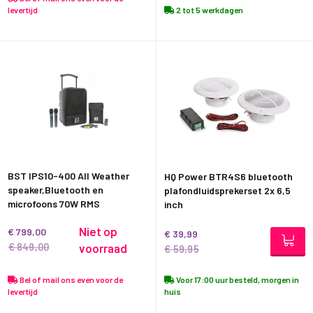
levertijd
2 tot 5 werkdagen
BST IPS10-400 All Weather
HQ Power BTR4S6 bluetooth
speaker,Bluetooth en
plafondluidsprekerset 2x 6,5
microfoons 70W RMS
inch
Niet op
€ 799,00
€ 39,99
€ 849,00
voorraad
€ 59,95
Bel of mail ons even voor de
Voor 17:00 uur besteld, morgen in
levertijd
huis