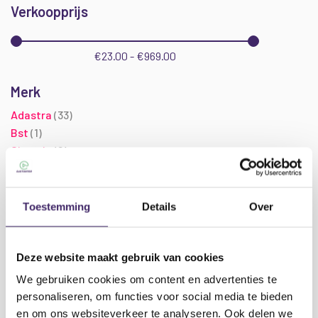
Verkoopprijs
€23.00 - €969.00
Merk
producten
Adastra
33
product
Bst
1
producten
Citronic
2
producten
HQ Power
2
Show (
3
) more
Toestemming
Details
Over
Deze website maakt gebruik van cookies
Buitenspeakers kopen?
We gebruiken cookies om content en advertenties te
personaliseren, om functies voor social media te bieden
Welkom bij onze collectie buitenspeakers, waar kwaliteit en
en om ons websiteverkeer te analyseren. Ook delen we
prestaties samenkomen om jouw buitenruimte tot leven te