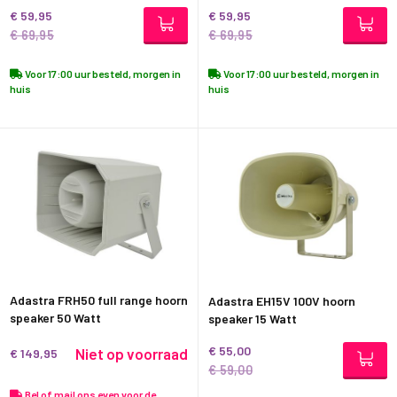
€ 59,95
€ 59,95
€ 69,95
€ 69,95
Voor 17:00 uur besteld, morgen in
Voor 17:00 uur besteld, morgen in
huis
huis
Adastra FRH50 full range hoorn
Adastra EH15V 100V hoorn
speaker 50 Watt
speaker 15 Watt
€ 55,00
Niet op voorraad
€ 149,95
€ 59,00
Bel of mail ons even voor de