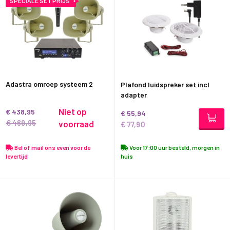
SPECIALE SET PRIJS
Adastra omroep systeem 2
Plafond luidspreker set incl
adapter
Niet op
€ 438,95
€ 55,94
€ 469,95
voorraad
€ 77,90
Bel of mail ons even voor de
Voor 17:00 uur besteld, morgen in
levertijd
huis