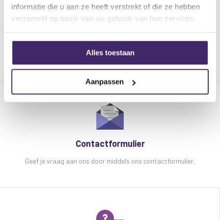
informatie die u aan ze heeft verstrekt of die ze hebben
verzameld op basis van uw gebruik van hun services.
Stuur ons een e-mail
Wij doen er alles aan om uw email op werkdagen binnen 24 uur
Alles toestaan
te beantwoorden.
Aanpassen
Contactformulier
Geef je vraag aan ons door middels ons contactformulier.