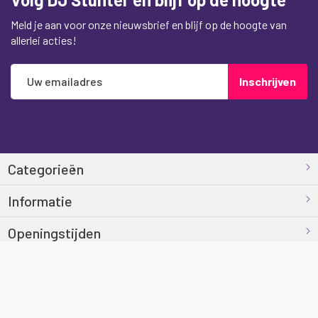
Meld je aan voor onze nieuwsbrief en blijf op de hoogte van
allerlei acties!
Abonneer
Inschrijven
u
op
onze
nieuwsbrief
Categorieën
Informatie
Openingstijden
Contact