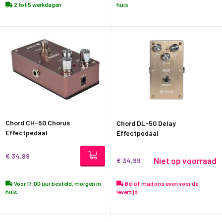
2 tot 5 werkdagen
huis
Chord CH-50 Chorus
Chord DL-50 Delay
Effectpedaal
Effectpedaal
€ 34,99
Niet op voorraad
€ 34,99
Voor 17:00 uur besteld, morgen in
Bel of mail ons even voor de
huis
levertijd