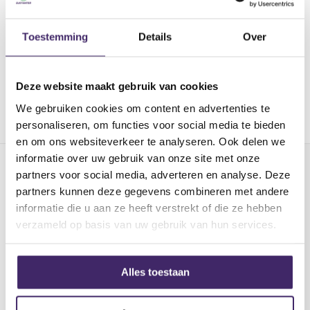
ChordCA-15BT akoestische
Chord CG-10BT
gitaarversterker 15W +
Gitaarversterker
Toestemming
Details
Over
Bluetooth
Niet op voorraad
€ 79,00
€ 79,00
Deze website maakt gebruik van cookies
Bel of mail ons even voor de
We gebruiken cookies om content en advertenties te
levertijd
2 tot 5 werkdagen
personaliseren, om functies voor social media te bieden
en om ons websiteverkeer te analyseren. Ook delen we
informatie over uw gebruik van onze site met onze
partners voor social media, adverteren en analyse. Deze
partners kunnen deze gegevens combineren met andere
informatie die u aan ze heeft verstrekt of die ze hebben
verzameld op basis van uw gebruik van hun services.
Alles toestaan
Chord CTM28-RB Traditionele
mandoline RedBurst