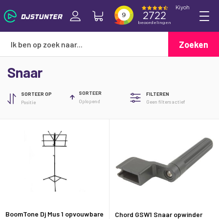
Zoeken
Snaar
SORTEER
SORTEER OP
FILTEREN
Oplopend
Geen filters actief
BoomTone Dj Mus 1 opvouwbare
Chord GSW1 Snaar opwinder