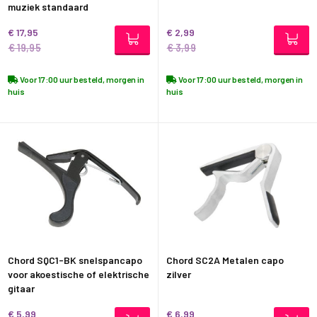
muziek standaard
€ 17,95
€ 2,99
€ 19,95
€ 3,99
Voor 17:00 uur besteld, morgen in
Voor 17:00 uur besteld, morgen in
huis
huis
Chord SQC1-BK snelspancapo
Chord SC2A Metalen capo
voor akoestische of elektrische
zilver
gitaar
€ 5,99
€ 6,99