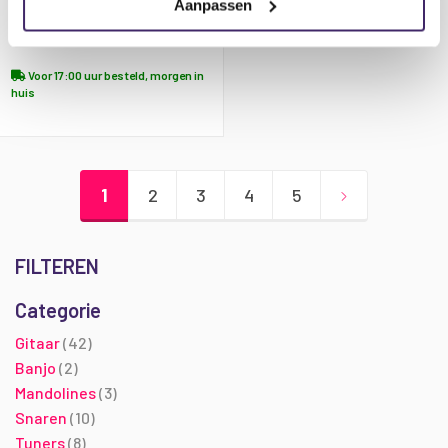
Aanpassen
€ 109,00
Voor 17:00 uur besteld, morgen in
huis
Pagina
U lees momenteel pagina
Pagina
Pagina
Pagina
Pagina
Pagina
Volgende
1
2
3
4
5
FILTEREN
Categorie
producten
Gitaar
42
producten
Banjo
2
producten
Mandolines
3
producten
Snaren
10
producten
Tuners
8