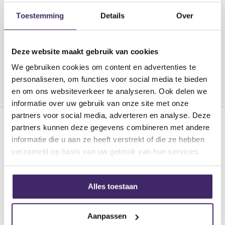
SALES@DJSTUNTER.NL
Toestemming
Details
Over
Deze website maakt gebruik van cookies
We gebruiken cookies om content en advertenties te
personaliseren, om functies voor social media te bieden
en om ons websiteverkeer te analyseren. Ook delen we
informatie over uw gebruik van onze site met onze
partners voor social media, adverteren en analyse. Deze
partners kunnen deze gegevens combineren met andere
informatie die u aan ze heeft verstrekt of die ze hebben
verzameld op basis van uw gebruik van hun services.
Bel ons
Alles toestaan
Wij zijn dagelijks telefonisch
bereikbaar van 10.00 - 17.30uur.
Aanpassen