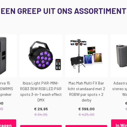
EEN GREEP UIT ONS ASSORTIMENT
rva 15
Ibiza Light PAR-MINI-
Mac Mah Multi FX Bar
Adastra
900WRMS
RGB3 36W RGB LED PAR
licht standaard met 2
stereo s
spreker
spots 3-in-1 wash effect
RGBW par spots + 2
Wa
DMX
derby
00
€
99
€ 29,95
€ 399,00
€ 34,95
€ 425,00
lwagen
In W