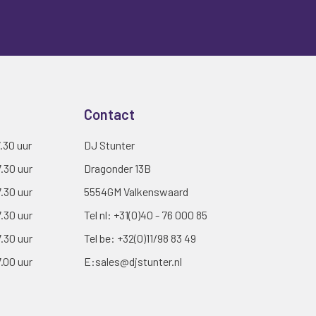
Contact
7.30 uur
DJ Stunter
7.30 uur
Dragonder 13B
7.30 uur
5554GM Valkenswaard
7.30 uur
Tel nl:
+31(0)40 - 76 000 85
7.30 uur
Tel be:
+32(0)11/98 83 49
7.00 uur
E:
sales@djstunter.nl