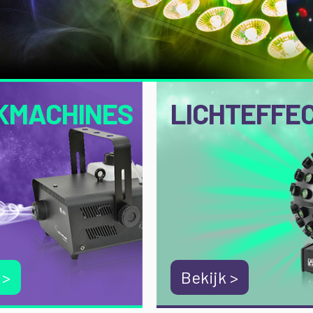
KMACHINES
LICHTEFFE
 >
Bekijk >