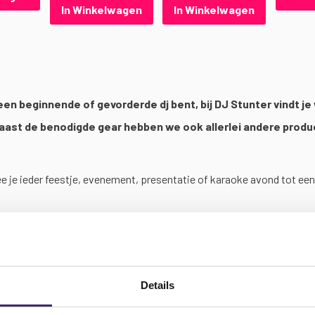
In Winkelwagen
In Winkelwagen
 nu een beginnende of gevorderde dj bent, bij DJ Stunter vindt 
 Naast de benodigde gear hebben we ook allerlei andere prod
 je ieder feestje, evenement, presentatie of karaoke avond tot een
p werkdagen dezelfde dag nog verzonden!
Details