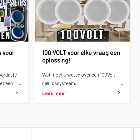
s voor
100 VOLT voor elke vraag een
oplossing!
oordat je
Wat moet u weten over een 100Volt
met een
geluidssysteem.
lsof het
Lees meer
ht is. De
deren
n
ugkerend
 je mee