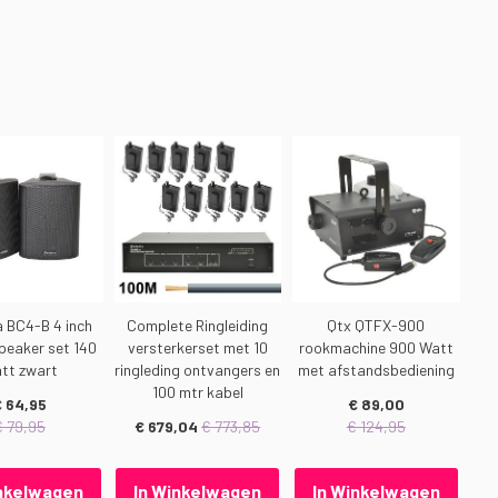
 BC4-B 4 inch
Complete Ringleiding
Qtx QTFX-900
Cit
peaker set 140
versterkerset met 10
rookmachine 900 Watt
1
tt zwart
ringleding ontvangers en
met afstandsbediening
ven
100 mtr kabel
 64,95
€ 89,00
€ 79,95
€ 679,04
€ 773,85
€ 124,95
inkelwagen
In Winkelwagen
In Winkelwagen