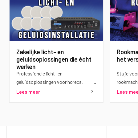
Zakelijke licht- en
Rookmac
geluidsoplossingen die écht
het vers
werken
Professionele licht- en
Sta je voo
geluidsoplossingen voor horeca,
rookmachi
camping, kantoor en magazijn. Kant-
niet de en
Lees meer
Lees mee
en-klare pakketten of maatwerk
deze vraa
inclusief installatie.