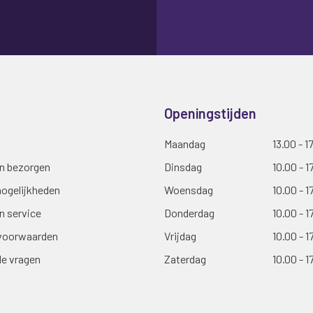
nieuwsbrief
Openingstijden
Maandag
13.00 - 1
en bezorgen
Dinsdag
10.00 - 1
ogelijkheden
Woensdag
10.00 - 1
n service
Donderdag
10.00 - 1
voorwaarden
Vrijdag
10.00 - 1
de vragen
Zaterdag
10.00 - 1