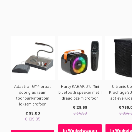
ing
Adastra TGM4 praat
Party KARAKID10 Mini
Citronic Co
fect
door glas raam
bluetooth speaker met 1
Krachtige 
toonbankintercom
draadloze microfoon
actieve luid
loketmicrofoon
€ 29,99
€ 799,
€ 99,00
€ 34,99
€ 834,
€ 109,95
n
In Winkelwagen
In Winke