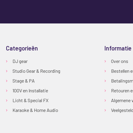
Categorieën
Informatie
DJ gear
Over ons
Studio Gear & Recording
Bestellen 
Stage & PA
Betalingsm
100V en Installatie
Retouren e
Licht & Special FX
Algemene 
Karaoke & Home Audio
Veelgestel