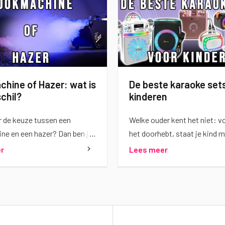
hine of Hazer: wat is
De beste karaoke set
chil?
kinderen
r de keuze tussen een
Welke ouder kent het niet: v
ne en een hazer? Dan ben je
het doorhebt, staat je kind 
ige. Bij DJ Stunter krijgen we
haarborstel voor de spiegel a
r
Lees meer
g regelmatig
de finale van een talentenjac
beste karaoke sets voor kin
maken van dat moment gee
eenmalige act, maar een ter
feestje. In dit blog nemen we