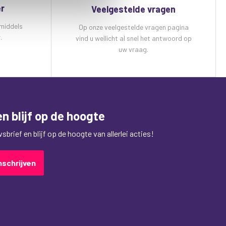
er
Veelgestelde vragen
 middels
Op onze veelgestelde vragen pagina
.
vind u wellicht al snel het antwoord op
uw vraag.
n blijf op de hoogte
brief en blijf op de hoogte van allerlei acties!
nschrijven