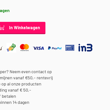
dagen
In Winkelwagen
oper? Neem even contact op
rmijnen vanaf €50,- rentevrij
e op al onze producten
ding vanaf € 50,-
f betalen
binnen 14 dagen