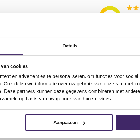
REVIEWS
GARANTIE & SERVICE
LAAGSTE 
Details
one- en levelregelaars. Er is een breed scala aan klanken beschikbaa
 van cookies
ende muziekstijlen.
ent en advertenties te personaliseren, om functies voor social
. Ook delen we informatie over uw gebruik van onze site met on
e. Deze partners kunnen deze gegevens combineren met andere i
erzameld op basis van uw gebruik van hun services.
Aanpassen