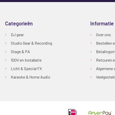
Categorieën
Informatie
DJ gear
Over ons
Studio Gear & Recording
Bestellen 
Stage & PA
Betalingsm
100V en Installatie
Retouren e
Licht & Special FX
Algemene 
Karaoke & Home Audio
Veelgestel