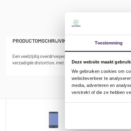
naar
het
begin
van
de
afbeeldingen-
gallerij
PRODUCTOMSCHRIJVING
SPECIFICATIES
Toestemming
Een veelzijdig overdrivepedaal voor gitaar met aparte gain-, t
Deze website maakt gebruik
verzadigde distortion, met alles daartussenin, voor verschill
We gebruiken cookies om cont
websiteverkeer te analyseren
media, adverteren en analys
verstrekt of die ze hebben v