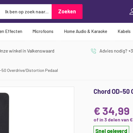
Zoeken
Zoeken
 en Effecten
Microfoons
Home Audio & Karaoke
Kabels
nze winkel in Valkenswaard
Advies nodig? +3
-50 Overdrive/Distortion Pedaal
Chord OD-50 O
€ 34,99
of in 3 delen van 
Snel geleverd