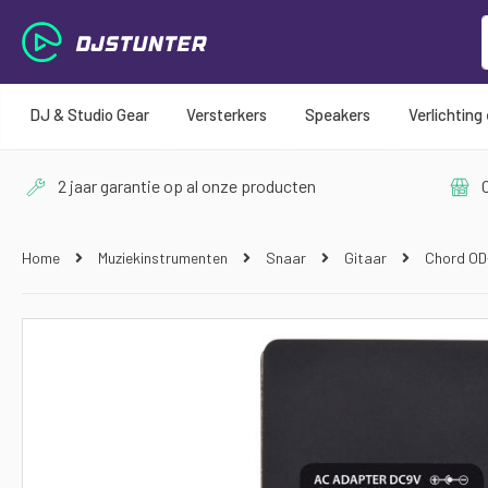
DJ & Studio Gear
Versterkers
Speakers
Verlichting
2 jaar garantie op al onze producten
O
Home
Muziekinstrumenten
Snaar
Gitaar
Chord OD
Ga
naar
het
einde
van
de
afbeeldingen-