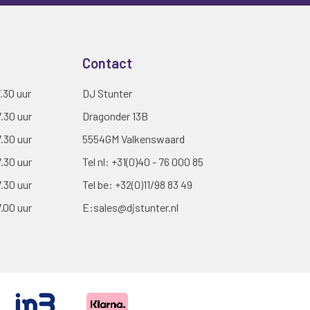
Contact
7.30 uur
DJ Stunter
7.30 uur
Dragonder 13B
7.30 uur
5554GM Valkenswaard
7.30 uur
Tel nl:
+31(0)40 - 76 000 85
7.30 uur
Tel be:
+32(0)11/98 83 49
7.00 uur
E:
sales@djstunter.nl