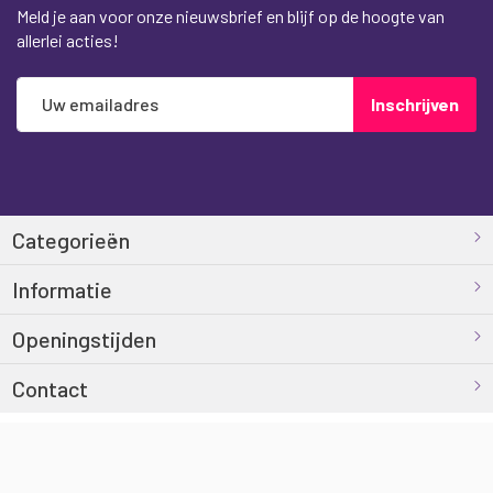
Meld je aan voor onze nieuwsbrief en blijf op de hoogte van
allerlei acties!
Abonneer
Inschrijven
u
op
onze
nieuwsbrief
Categorieën
Informatie
Openingstijden
Contact