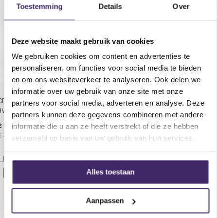
Toestemming
Details
Over
Deze website maakt gebruik van cookies
We gebruiken cookies om content en advertenties te
personaliseren, om functies voor social media te bieden
en om ons websiteverkeer te analyseren. Ook delen we
informatie over uw gebruik van onze site met onze
GP Ultra Alkaline batterij
partners voor social media, adverteren en analyse. Deze
9V
partners kunnen deze gegevens combineren met andere
€ 3,65
informatie die u aan ze heeft verstrekt of die ze hebben
€ 3,99
verzameld op basis van uw gebruik van hun services.
In Winkelwagen
Voeg toe aan verlanglijst
Alles toestaan
Aanpassen