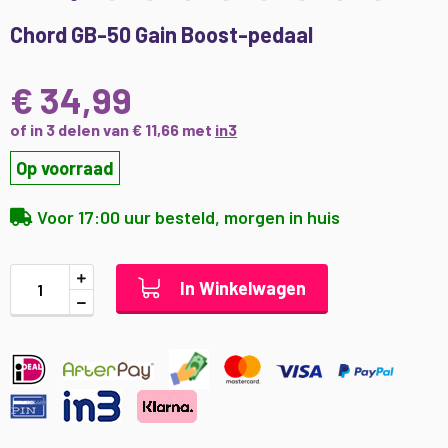
Ga
Chord GB-50 Gain Boost-pedaal
naar
het
begin
€ 34,99
van
de
of in 3 delen van € 11,66 met
in3
afbeeldingen-
Op voorraad
gallerij
Voor 17:00 uur besteld, morgen in huis
In Winkelwagen