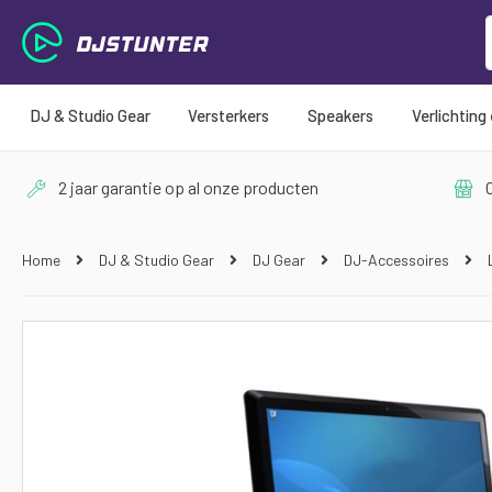
DJ & Studio Gear
Versterkers
Speakers
Verlichting
2 jaar garantie op al onze producten
O
Home
DJ & Studio Gear
DJ Gear
DJ-Accessoires
Ga
naar
het
einde
van
de
afbeeldingen-