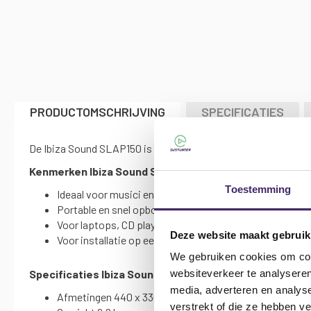
naar
het
begin
van
de
afbeeldingen-
gallerij
PRODUCTOMSCHRIJVING
SPECIFICATIES
De Ibiza Sound SLAP150 is notebook projector platform lapt
Kenmerken Ibiza Sound SLAP150 notebook projector pl
Toestemming
Ideaal voor musici en DJ's
Portable en snel opbouwbaar
Voor laptops, CD players, mengpanelen enz.
Deze website maakt gebruik
Voor installatie op een luidspreker standaard
We gebruiken cookies om cont
websiteverkeer te analyseren
Specificaties
Ibiza Sound SLAP150 notebook projector
media, adverteren en analys
Afmetingen 440 x 330 85 mm
verstrekt of die ze hebben v