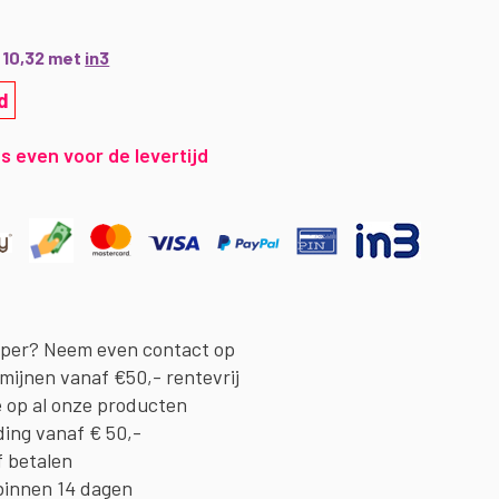
€ 10,32 met
in3
d
s even voor de levertijd
oper? Neem even contact op
rmijnen vanaf €50,- rentevrij
e op al onze producten
ding vanaf € 50,-
f betalen
binnen 14 dagen