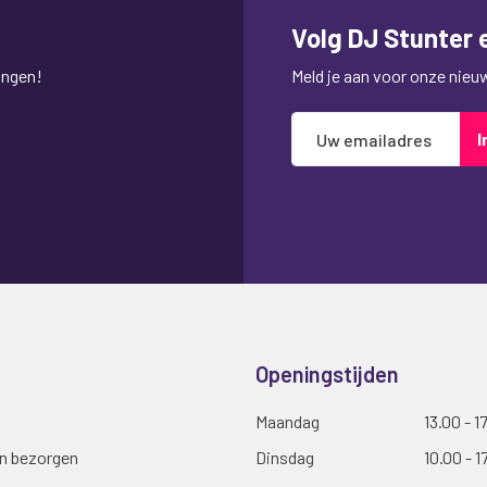
Volg DJ Stunter e
ingen!
Meld je aan voor onze nieuws
Abonneer
I
u
op
onze
nieuwsbrief
Openingstijden
Maandag
13.00 - 1
en bezorgen
Dinsdag
10.00 - 1