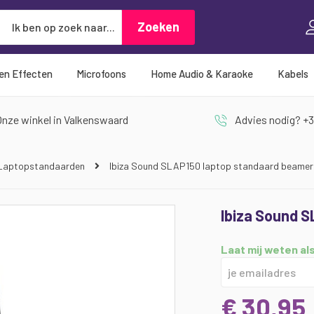
Zoeken
Zoeken
 en Effecten
Microfoons
Home Audio & Karaoke
Kabels
nze winkel in Valkenswaard
Advies nodig? +3
Laptopstandaarden
Ibiza Sound SLAP150 laptop standaard beamer
Ibiza Sound 
Laat mij weten als
€ 30,95