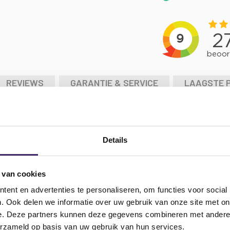
REVIEWS
GARANTIE & SERVICE
LAAGSTE 
op beamer platform voor plaatsing op een 35mm standaard luidsprek
atform laptop beamer platform:
Details
 van cookies
ent en advertenties te personaliseren, om functies voor social
. Ook delen we informatie over uw gebruik van onze site met on
 platform laptop beamer platform:
e. Deze partners kunnen deze gegevens combineren met andere i
erzameld op basis van uw gebruik van hun services.