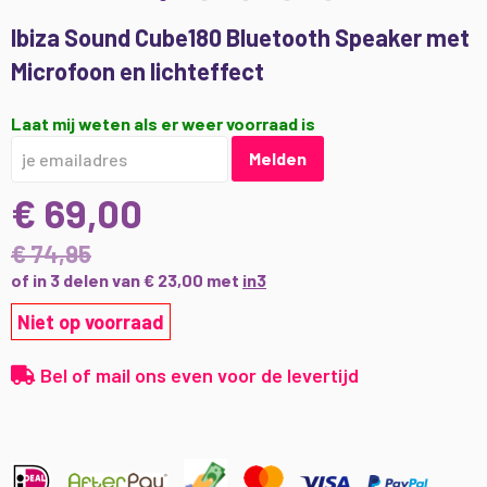
Ga
Ibiza Sound Cube180 Bluetooth Speaker met
naar
Microfoon en lichteffect
het
begin
van
Laat mij weten als er weer voorraad is
de
Melden
afbeeldingen-
gallerij
€ 69,00
€ 74,95
of in 3 delen van € 23,00 met
in3
Niet op voorraad
Bel of mail ons even voor de levertijd