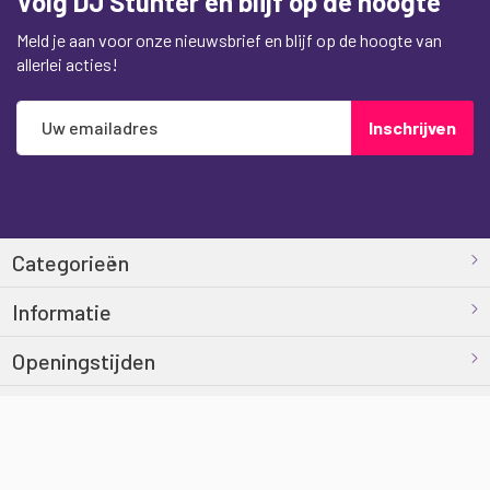
Volg DJ Stunter en blijf op de hoogte
Meld je aan voor onze nieuwsbrief en blijf op de hoogte van
allerlei acties!
Abonneer
Inschrijven
u
op
onze
nieuwsbrief
Categorieën
Informatie
Openingstijden
Contact