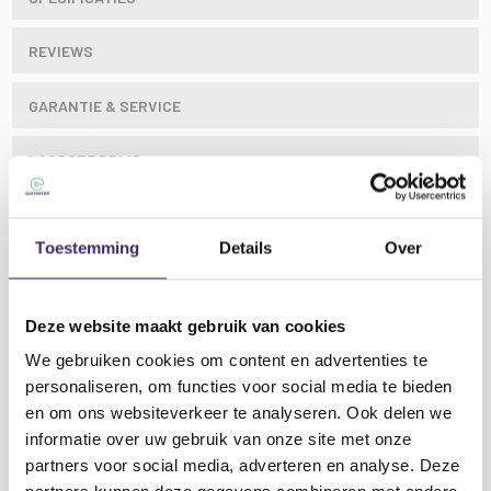
REVIEWS
GARANTIE & SERVICE
LAAGSTE PRIJS
Toestemming
Details
Over
Een zeer veelzijdige luidspreker met meerdere
ingangsbronnen voor alle situaties en
Deze website maakt gebruik van cookies
omgevingen.
We gebruiken cookies om content en advertenties te
personaliseren, om functies voor social media te bieden
Hij werkt op accu, is licht en compact en gemakkelijk
en om ons websiteverkeer te analyseren. Ook delen we
te vervoeren via het handvat. Voor meer vermogen en
informatie over uw gebruik van onze site met onze
draadloos stereogeluid kun je 2 CUBE180-units
partners voor social media, adverteren en analyse. Deze
Lees meer
koppelen via Bluetooth. De opvallende lichteffecten