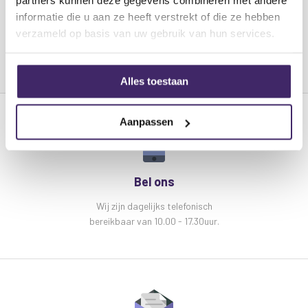
partners kunnen deze gegevens combineren met andere
maken het tot het hoogtepunt van je feestjes.
informatie die u aan ze heeft verstrekt of die ze hebben
Kenmerken Ibiza Sound Cube180 Bluetooth
verzameld op basis van uw gebruik van hun services.
Speaker met Microfoon en lichteffect:
Bluetooth, USB, MicroSD, FM tuner
Alles toestaan
Mic & AUX-ingangen
TWS-verbinding via Bluetooth om te genieten
van echt draadloos stereogeluid
Aanpassen
Looplichteffect rond de randen, verlichte
woofer en een witte stroboscoop effect
Uitsparing voor het plaatsen van een
smartphone of tablet-pc
Bel ons
Geleverd met microfoon en afstandsbediening
Wij zijn dagelijks telefonisch
bereikbaar van 10.00 - 17.30uur.
Specificaties
Ibiza Sound Cube180 Bluetooth
Speaker met Microfoon en lichteffect:
Afmeting: 255 x 245 x 300mm
Gewicht: 3 Kg
Tweeter: 2", 5cm