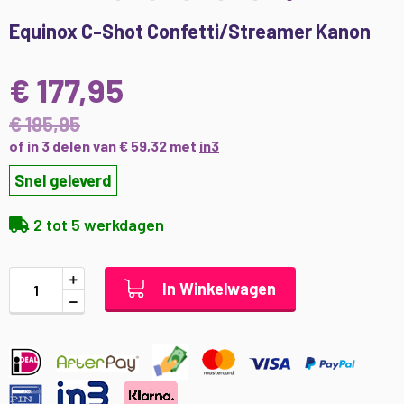
Ga
Equinox C-Shot Confetti/Streamer Kanon
naar
het
begin
€ 177,95
van
de
€ 195,95
afbeeldingen-
of in 3 delen van € 59,32 met
in3
gallerij
Snel geleverd
2 tot 5 werkdagen
In Winkelwagen