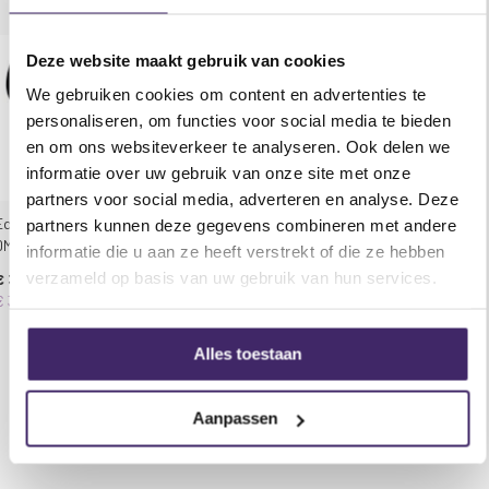
Voor gebruik met elektrische kanonnen van 50
cm en 80 cm
Deze website maakt gebruik van cookies
Verstelbare schiethoek
Ideaal voor de meeste elektrische confetti- en
We gebruiken cookies om content en advertenties te
streamerkanonnen
personaliseren, om functies voor social media te bieden
powerCON-ingang/uitgang
en om ons websiteverkeer te analyseren. Ook delen we
informatie over uw gebruik van onze site met onze
Specificaties Equinox C-Shot Confetti/streamer
partners voor social media, adverteren en analyse. Deze
Cannon:
Equinox Confetti Burst –
partners kunnen deze gegevens combineren met andere
DMX-gestuurd
informatie die u aan ze heeft verstrekt of die ze hebben
Uitgangsvermogen: 12VAC, 4000mA
verzameld op basis van uw gebruik van hun services.
€ 355,95
Stroomverbruik: 30W
€ 391,95
Voeding: 220~240V, 50/60Hz
Zekering: F2A 250V
Alles toestaan
Afmetingen (H x B x D): 170 x 110 x 140 mm
Gewicht: 1,8 kg
Aanpassen