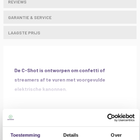
REVIEWS
GARANTIE & SERVICE
LAAGSTE PRIJS
De C-Shot is ontworpen om confetti of
streamers af te vuren met voorgevulde
elektrische kanonnen.
De unit kan worden geactiveerd via 220-240V-
schakeling of de Equinox Detonator-
besturingseenheid.
Lees meer
Andere producten die mogelijk
Kenmerken Equinox C-Shot Confetti/streamer
iets voor u zijn!
Cannon:
Toestemming
Details
Over