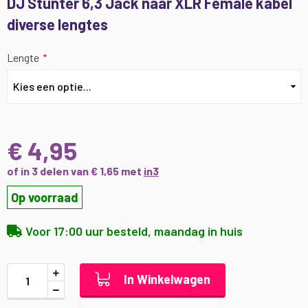
DJ Stunter 6,3 Jack naar XLR Female kabel
naar
diverse lengtes
het
begin
van
Lengte
de
afbeeldingen-
gallerij
€ 4,95
of in 3 delen van € 1,65 met
in3
Op voorraad
Voor 17:00 uur besteld, maandag in huis
In Winkelwagen