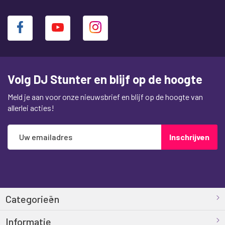
Volg DJ Stunter en blijf op de hoogte
Meld je aan voor onze nieuwsbrief en blijf op de hoogte van
allerlei acties!
Abonneer
Inschrijven
u
op
onze
nieuwsbrief
Categorieën
Informatie