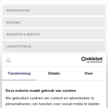
SPECIFICATIES
REVIEWS
GARANTIE & SERVICE
LAAGSTE PRIJS
Een volledig afgeschermde microfoon en audiokabel
Toestemming
Details
Over
voor ongebalanceerde signalen. Gemaakt met een
rubberen omhulsel met zachte grip, anti-
wirwar; machinaal gesoldeerde verbindingen; en
professionele gegoten XLR-vrouwelijke connector en
Deze website maakt gebruik van cookies
6,3 mm mono-jackplug.
We gebruiken cookies om content en advertenties te
Kabel: diameter
6,0 mm Ø
personaliseren, om functies voor social media te bieden