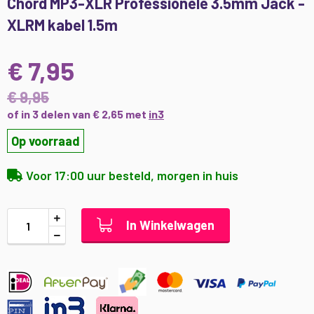
Chord MP3-XLR Professionele 3.5mm Jack -
naar
XLRM kabel 1.5m
het
begin
van
€ 7,95
de
afbeeldingen-
€ 9,95
gallerij
of in 3 delen van € 2,65 met
in3
Op voorraad
Voor 17:00 uur besteld, morgen in huis
In Winkelwagen