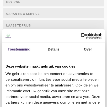
REVIEWS
GARANTIE & SERVICE
LAAGSTE PRIJS
Hoge kwaliteit audiokabels voor uitzonderlijke
Toestemming
Details
Over
geluidskwaliteit en betrouwbaarheid. Hoge kwaliteit
dubbele kabel bestaat uit een gesoleerde pure
koperkern en gehele afscherming. De duurzame PVC
laag heeft een zachte textuur om knopen te
Deze website maakt gebruik van cookies
vermijden.Afgewerkt met een paar RCA pluggen aan
We gebruiken cookies om content en advertenties te
beide kanten.
personaliseren, om functies voor social media te bieden
en om ons websiteverkeer te analyseren. Ook delen we
Kenmerken:
informatie over uw gebruik van onze site met onze
Lees meer
partners voor social media, adverteren en analyse. Deze
Kabel diameter dubbel 5mm (5 x 10mm)
partners kunnen deze gegevens combineren met andere
Geleiders 12 strengen, 0.1mm Puur koper