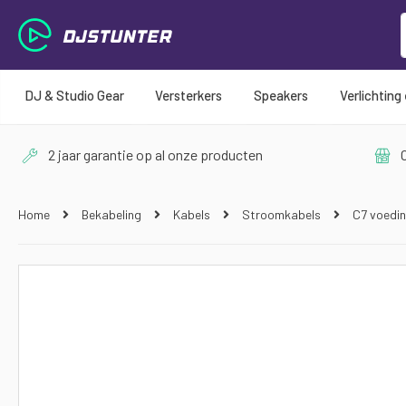
DJ & Studio Gear
Versterkers
Speakers
Verlichting
2 jaar garantie op al onze producten
O
Home
Bekabeling
Kabels
Stroomkabels
C7 voedin
Ga
naar
het
einde
van
de
afbeeldingen-