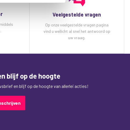
er
Veelgestelde vragen
 middels
Op onze veelgestelde vragen pagina
.
vind u wellicht al snel het antwoord op
uw vraag.
n blijf op de hoogte
brief en blijf op de hoogte van allerlei acties!
nschrijven