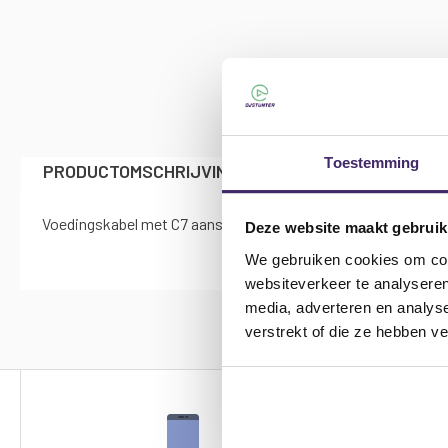
afbeeldingen-
gallerij
Toestemming
PRODUCTOMSCHRIJVING
SPECIFICATIES
Voedingskabel met C7 aansluiting speciaal voor al je apparat
Deze website maakt gebruik
We gebruiken cookies om cont
websiteverkeer te analyseren
media, adverteren en analys
verstrekt of die ze hebben v