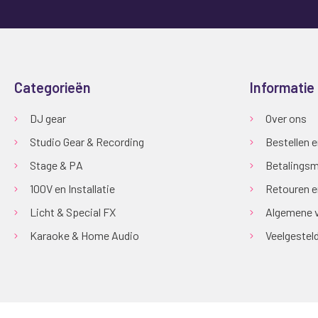
Categorieën
Informatie
DJ gear
Over ons
Studio Gear & Recording
Bestellen 
Stage & PA
Betalingsm
100V en Installatie
Retouren e
Licht & Special FX
Algemene 
Karaoke & Home Audio
Veelgestel