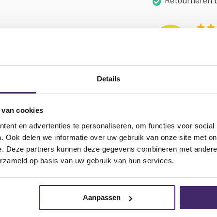
Retourneren 
Details
REVIEWS
GARANTIE & SERVICE
LAAGSTE 
en die voorzien zijn van een normale 8 vormige voedings-aansluiting
 van cookies
ent en advertenties te personaliseren, om functies voor social
. Ook delen we informatie over uw gebruik van onze site met on
e. Deze partners kunnen deze gegevens combineren met andere i
erzameld op basis van uw gebruik van hun services.
Aanpassen