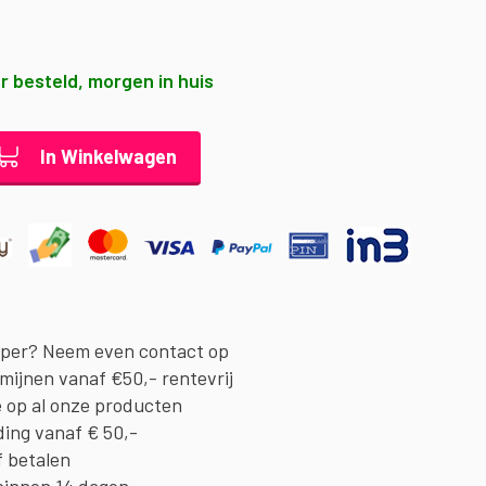
r besteld, morgen in huis
In Winkelwagen
oper? Neem even contact op
rmijnen vanaf €50,- rentevrij
e op al onze producten
ding vanaf € 50,-
f betalen