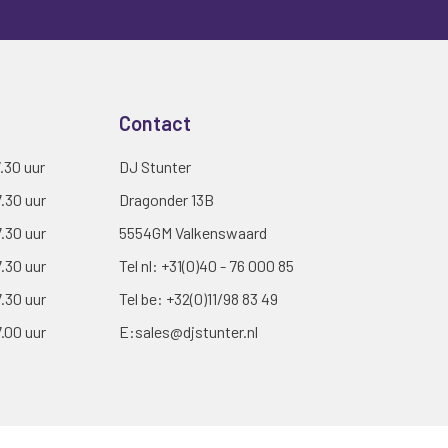
Contact
7.30 uur
DJ Stunter
7.30 uur
Dragonder 13B
7.30 uur
5554GM Valkenswaard
7.30 uur
Tel nl:
+31(0)40 - 76 000 85
7.30 uur
Tel be:
+32(0)11/98 83 49
7.00 uur
E:
sales@djstunter.nl