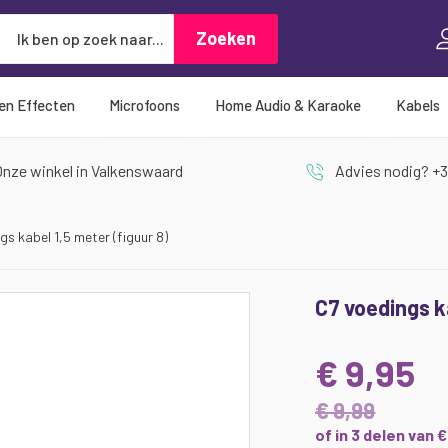
Zoeken
Zoeken
 en Effecten
Microfoons
Home Audio & Karaoke
Kabels
nze winkel in Valkenswaard
Advies nodig? +3
gs kabel 1,5 meter (figuur 8)
C7 voedings ka
€ 9,95
€ 9,99
of in 3 delen van 