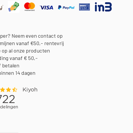
oper? Neem even contact op
rmijnen vanaf €50,- rentevrij
e op al onze producten
ding vanaf € 50,-
f betalen
binnen 14 dagen