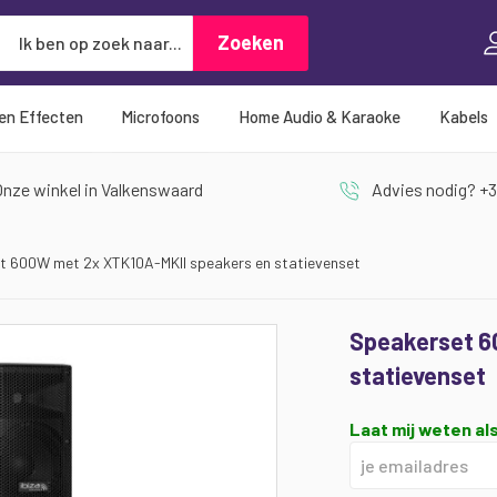
Zoeken
Zoeken
 en Effecten
Microfoons
Home Audio & Karaoke
Kabels
nze winkel in Valkenswaard
Advies nodig? +3
t 600W met 2x XTK10A-MKII speakers en statievenset
Speakerset 6
statievenset
Laat mij weten als