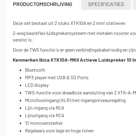
naar
PRODUCTOMSCHRIJVING
SPECIFICATIES
het
begin
van
Deze set bestaat uit 2 stuks XTK10A en 2 mini statieven
de
2-weg basreflex luidsprekersysteem met metalen rooster voor
afbeeldingen-
vereist is.
gallerij
Door de TWS functie is er geen verbindingskabel nodig en zijn
Kenmerken Ibiza XTK10A-MKII Actieve Luidspreker 10 I
Bluetooth
MP3 player met USB & SD Ports
LCD display
TWS-functie voor draadloze aansluiting van 2 XTK-A-M
Microfooningang (XLR) met ingangsniveauregeling
Lijn-ingang via RCA
Lijnuitgang via RCA
‘D’ monoversterker
Regelaars voor lage en hoge tonen