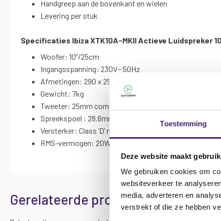
Handgreep aan de bovenkant en wielen
Levering per stuk
Specificaties Ibiza XTK10A-MKII Actieve Luidspreker 1
Woofer: 10”/25cm
Ingangsspanning: 230V~ 50Hz
Afmetingen: 290 x 255 x 435mm
Gewicht: 7kg
Tweeter: 25mm compression horn
Spreekspoel : 28.6mm
Toestemming
Versterker: Class ‘D’ mono
RMS-vermogen: 20W
Deze website maakt gebruik
We gebruiken cookies om cont
websiteverkeer te analyseren
Gerelateerde producten
media, adverteren en analys
verstrekt of die ze hebben v