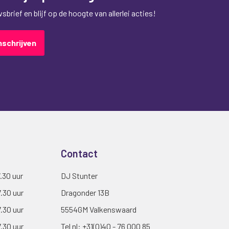
brief en blijf op de hoogte van allerlei acties!
nschrijven
Contact
7.30 uur
DJ Stunter
7.30 uur
Dragonder 13B
7.30 uur
5554GM Valkenswaard
7.30 uur
Tel nl:
+31(0)40 - 76 000 85