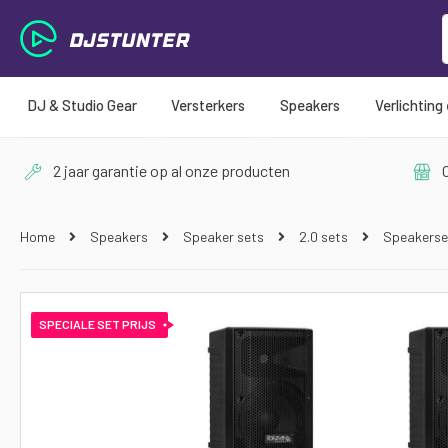
DJ & Studio Gear
Versterkers
Speakers
Verlichting
2 jaar garantie op al onze producten
O
Home
Speakers
Speaker sets
2.0 sets
Speakerse
Ga
naar
SPECIALE SET PRIJS
het
einde
van
de
afbeeldingen-