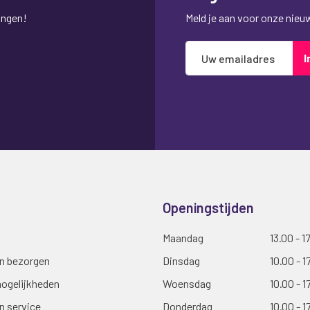
ingen!
Meld je aan voor onze nieuws
Abonneer
I
u
op
onze
nieuwsbrief
Openingstijden
Maandag
13.00 - 1
en bezorgen
Dinsdag
10.00 - 1
ogelijkheden
Woensdag
10.00 - 1
n service
Donderdag
10.00 - 1