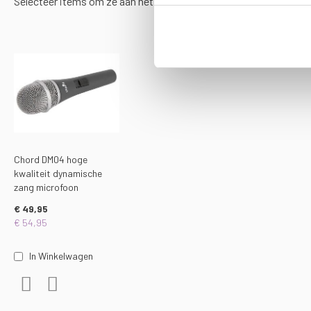
Selecteer items om ze aan het mandje toe te voegen of
alle
Chord DM04 hoge
kwaliteit dynamische
zang microfoon
€ 49,95
€ 54,95
In Winkelwagen
Voeg toe aan verlanglijst
Toevoegen om te vergelijken