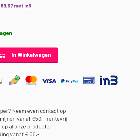
€ 89,67 met
in3
dagen
In Winkelwagen
oper? Neem even contact op
rmijnen vanaf €50,- rentevrij
e op al onze producten
ding vanaf € 50,-