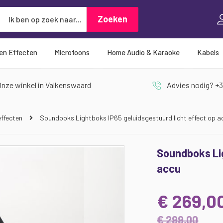
Zoeken
Zoeken
 en Effecten
Microfoons
Home Audio & Karaoke
Kabels
nze winkel in Valkenswaard
Advies nodig? +3
effecten
Soundboks Lightboks IP65 geluidsgestuurd licht effect op a
Soundboks Lig
accu
€ 269,0
€ 299,00