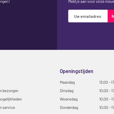
ingen!
Meld je aan voor onze nieuws
Abonneer
I
u
op
onze
nieuwsbrief
Openingstijden
Maandag
13.00 - 1
en bezorgen
Dinsdag
10.00 - 1
ogelijkheden
Woensdag
10.00 - 1
n service
Donderdag
10.00 - 1