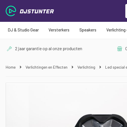
DJ & Studio Gear
Versterkers
Speakers
Verlichting
2 jaar garantie op al onze producten
O
Home
Verlichtingen en Effecten
Verlichting
Led special 
Ga
naar
het
einde
van
de
afbeeldingen-