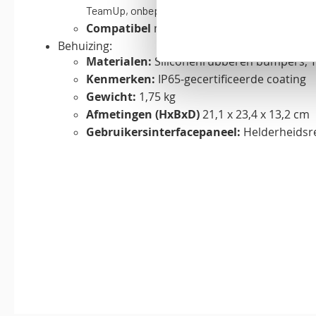
TeamUp, onbeperkt aantal lichtbundels (afhankel
Compatibel
met de Soundboks-app.
Behuizing:
Materialen:
Siliconenrubberen bumpers,
Kenmerken:
IP65-gecertificeerde coating
Gewicht:
1,75 kg
Afmetingen (HxBxD)
21,1 x 23,4 x 13,2 cm
Gebruikersinterfacepaneel:
Helderheidsr