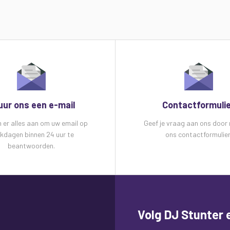
uur ons een e-mail
Contactformuli
n er alles aan om uw email op
Geef je vraag aan ons door
kdagen binnen 24 uur te
ons contactformulier
beantwoorden.
Volg DJ Stunter e