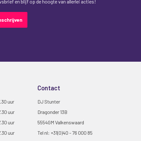
brief en blijf op de hoogte van allerlei acties!
nschrijven
Contact
7.30 uur
DJ Stunter
7.30 uur
Dragonder 13B
7.30 uur
5554GM Valkenswaard
7.30 uur
Tel nl:
+31(0)40 - 76 000 85