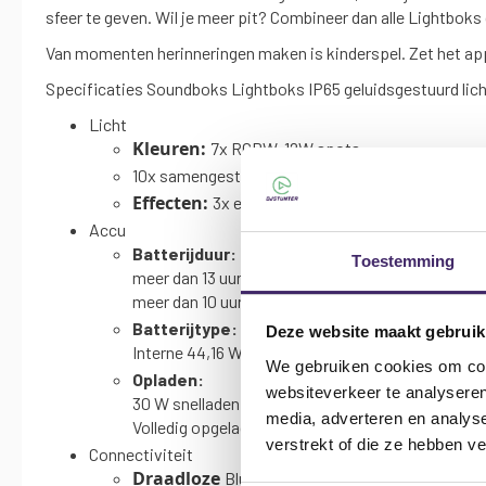
sfeer te geven. Wil je meer pit? Combineer dan alle Lightboks
Van momenten herinneringen maken is kinderspel. Zet het appa
Specificaties Soundboks Lightboks IP65 geluidsgestuurd lich
Licht
Kleuren:
7x RGBW, 12W spots,
10x samengestelde kleurenpaletten
Effecten:
3x energiemodi (Chill, Dance, Rave).
Accu
Batterijduur:
Toestemming
meer dan 13 uur op maximale helderheid en energi
meer dan 10 uur op 60% helderheid en energienive
Batterijtype:
Deze website maakt gebruik
Interne 44,16 Wh-batterij.
We gebruiken cookies om cont
Opladen:
websiteverkeer te analyseren
30 W snelladen via USB-C.
media, adverteren en analys
Volledig opgeladen in 2 uur.
verstrekt of die ze hebben v
Connectiviteit
Draadloze
Bluetooth