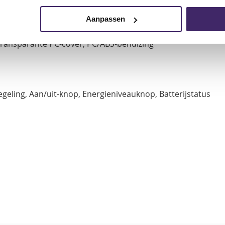
ijk van de omgeving)
Aanpassen
Transparante PC-cover,
PC/ABS-behuizing
egeling,
Aan/uit-knop,
Energieniveauknop,
Batterijstatus