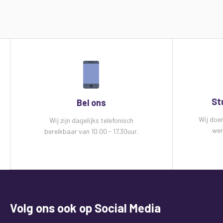
St
Bel ons
Wij doe
Wij zijn dagelijks telefonisch
wer
bereikbaar van 10.00 - 17.30uur.
Volg ons ook op Social Media