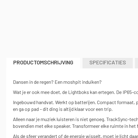
naar
het
begin
van
de
afbeeldingen-
gallerij
PRODUCTOMSCHRIJVING
SPECIFICATIES
Dansen in de regen? Een moshpit induiken?
Wat je er ook mee doet, de Lightboks kan ertegen. De IP65-coa
Ingebouwd handvat. Werkt op batterijen. Compact formaat, past
en ga op pad – dit ding is altijd klaar voor een trip.
Alleen naar je muziek luisteren is niet genoeg. TrackSync-tec
bovendien met elke speaker. Transformeer elke ruimte in het 
Als de sfeer verandert of de energie wisselt, moet je licht da