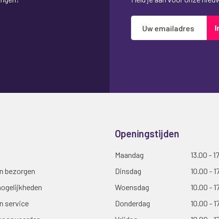
Abonneer
I
u
op
onze
nieuwsbrief
Openingstijden
Maandag
13.00 - 1
en bezorgen
Dinsdag
10.00 - 1
ogelijkheden
Woensdag
10.00 - 1
n service
Donderdag
10.00 - 1