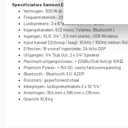
Specificiaties Samson Expedition XP300 portable PA
Vermogen: 300 W @ 4Ω (150 W per kanaal) Piek, 150 W 
Frequentiebereik: 20 Hz-20 kHz
Luidsprekers: 2 x 6 "woofer, 2 x 1" HF-driver
Ingangskanalen: 6 (2 mono, 1 stereo, Bluetooth )
Ingangen: XLR, 1/4 ", 3,5 mm stereo, USB Wireless
Input kanaal EQ (hoog / laag): 10 kHz / 100Hz rekken 15
Effecten: 16 vooraf ingestelde, 24-bits DSP
Uitgangen: 1/4 "Sub Out, 2 x 1/4" Speaker
Maximum uitgangsniveau: + 22dBu (Sub Out) @ 10KΩ
Phantom Power: + 15V DC, vaste fantoomspanning
Bluetooth : Bluetooth 3.0, A2DP
Roosters: geperforeerd staal
Inbegrepen: luidsprekerkabels 2 x 10 '1/4 "
Ametingen: 354 mm x 395 mm x 218 mm
Gewicht 10,8 kg