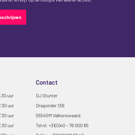
nschrijven
Contact
7.30 uur
DJ Stunter
7.30 uur
Dragonder 13B
7.30 uur
5554GM Valkenswaard
7.30 uur
Tel nl:
+31(0)40 - 76 000 85