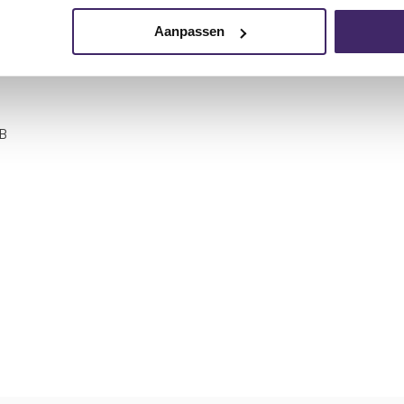
-systeem:
Aanpassen
@ 4Ω (75 W per kanaal)
dB