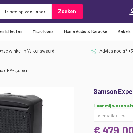
Zoeken
Zoeken
 en Effecten
Microfoons
Home Audio & Karaoke
Kabels
nze winkel in Valkenswaard
Advies nodig? +3
able PA-systeem
Samson Exped
Laat mij weten als
€ 479,0