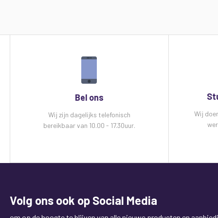
St
Bel ons
Wij doe
Wij zijn dagelijks telefonisch
wer
bereikbaar van 10.00 - 17.30uur.
Volg ons ook op Social Media
om op de hoogte te blijven van alle nieuwe producten en aanbied