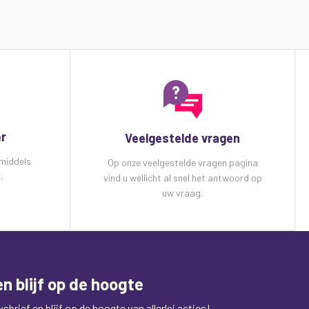
er
Veelgestelde vragen
 middels
Op onze veelgestelde vragen pagina
.
vind u wellicht al snel het antwoord op
uw vraag.
n blijf op de hoogte
brief en blijf op de hoogte van allerlei acties!