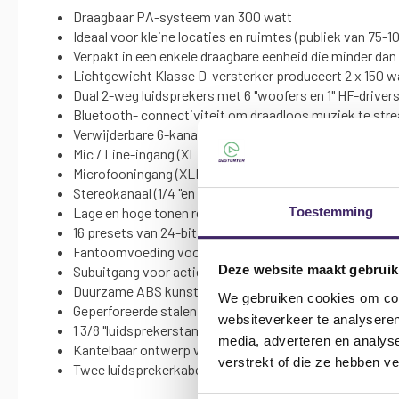
Draagbaar PA-systeem van 300 watt
Ideaal voor kleine locaties en ruimtes (publiek van 75-1
Verpakt in een enkele draagbare eenheid die minder dan
Lichtgewicht Klasse D-versterker produceert 2 x 150 
Dual 2-weg luidsprekers met 6 "woofers en 1" HF-driver
Bluetooth- connectiviteit om draadloos muziek te str
Verwijderbare 6-kanaals mixer
Mic / Line-ingang (XLR en 1/4 ") voor microfoons en lij
Microfooningang (XLR en USB draadloze poort) voor mi
Stereokanaal (1/4 "en 1/8") voor het aansluiten van ext
Toestemming
Lage en hoge tonen regeling op elk kanaal
16 presets van 24-bit digitale effecten met zendniveaur
Fantoomvoeding voor condensatormicrofoons
Deze website maakt gebruik
Subuitgang voor actieve subwoofers
Duurzame ABS kunststof constructie met hoge impac
We gebruiken cookies om cont
Geperforeerde stalen roosters
websiteverkeer te analyseren
1 3/8 "luidsprekerstandaard wordt gemonteerd
media, adverteren en analys
Kantelbaar ontwerp voor het gebruik van luidsprekers 
verstrekt of die ze hebben v
Twee luidsprekerkabels meegeleverd