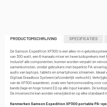
naar
het
begin
van
de
afbeeldingen-
gallerij
PRODUCTOMSCHRIJVING
SPECIFICATIES
De Samson Expedition XP300 is een alles-in-n geluidssysteem
van 300 watt, een 6-kanaals mixer en twee luidsprekers met 
inclusief alle componenten, kunnen worden verpakt en vervoerd
samenkomsten, omdat gebruikers met beperkte PA-ervaring he
audio van laptops, tablets en smartphones streamen. Ideaal
Digitaal Draadloos Systeem (afzonderlijk verkocht). Verkrijgb
van de XP300 waarderen, zoals een fantoomvoeding voor conde
bands (lage en hoge tonen) EQ op alle input kanalen. De luid
De mixersectie kan worden verwijderd en op elke standaard 
Kenmerken Samson Expedition XP300 portable PA-sy