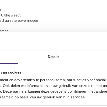
00)
 10.8kg weegt
watt aan stereovermogen
s
eamen
nniveau-apparaten
crofoons en Samson's XPD USB Digital Wireless Systems (los verkri
erne apparaten (MP3-spelers, toetsenborden, enz.)
Details
egeling
 van cookies
t
ent en advertenties te personaliseren, om functies voor social
. Ook delen we informatie over uw gebruik van onze site met on
e. Deze partners kunnen deze gegevens combineren met andere i
als vloermonitoren
erzameld op basis van uw gebruik van hun services.