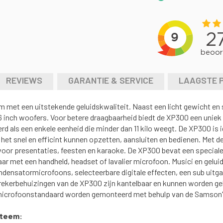
REVIEWS
GARANTIE & SERVICE
LAAGSTE 
 met een uitstekende geluidskwaliteit. Naast een licht gewicht en 
6 inch woofers. Voor betere draagbaarheid biedt de XP300 een uniek
 als een enkele eenheid die minder dan 11 kilo weegt. De XP300 is i
t snel en efficint kunnen opzetten, aansluiten en bedienen. Met d
 voor presentaties, feesten en karaoke. De XP300 bevat een specia
aar met een handheld, headset of lavalier microfoon. Musici en gelu
nsatormicrofoons, selecteerbare digitale effecten, een sub uitgan
sprekerbehuizingen van de XP300 zijn kantelbaar en kunnen worden ge
microfoonstandaard worden gemonteerd met behulp van de Samson's 
steem: