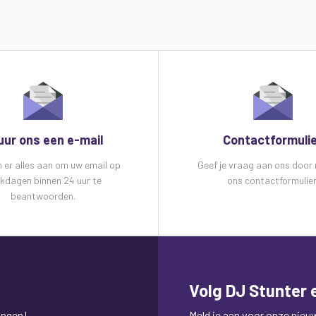
uur ons een e-mail
Contactformuli
n er alles aan om uw email op
Geef je vraag aan ons door
kdagen binnen 24 uur te
ons contactformulier
beantwoorden.
Volg DJ Stunter e
ingen!
Meld je aan voor onze nieuws