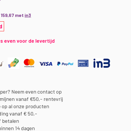
€ 159,67 met
in3
d
s even voor de levertijd
oper? Neem even contact op
rmijnen vanaf €50,- rentevrij
e op al onze producten
ding vanaf € 50,-
f betalen
binnen 14 dagen