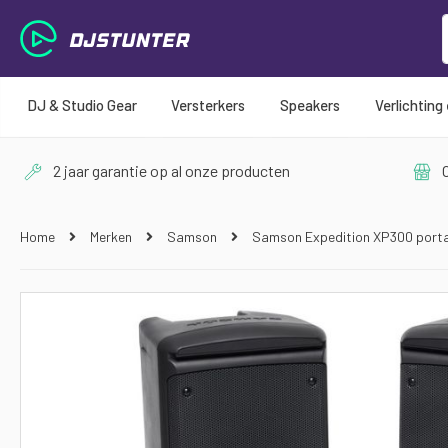
DJ & Studio Gear
Versterkers
Speakers
Verlichting
2 jaar garantie op al onze producten
O
Home
Merken
Samson
Samson Expedition XP300 port
Ga
naar
het
einde
van
de
afbeeldingen-