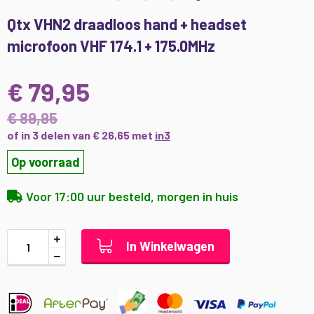
Ga
Qtx VHN2 draadloos hand + headset
naar
microfoon VHF 174.1 + 175.0MHz
het
begin
van
€ 79,95
de
afbeeldingen-
€ 89,95
gallerij
of in 3 delen van € 26,65 met
in3
Op voorraad
Voor 17:00 uur besteld, morgen in huis
In Winkelwagen