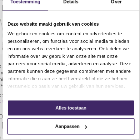
Toestemming
Details
Over
Afmetingen - handzender 270 x 45mm
Voeg toe aan verlanglijst
Voeg toe aan verlanglijst
Afmetingen - beltpack zender 205 x 68 x 25mm
(excl. antenne)
Deze website maakt gebruik van cookies
Afmetingen - ontvanger 45 x 210 x 180mm
We gebruiken cookies om content en advertenties te
Gewicht - handzender 190g (zonder batterij)
personaliseren, om functies voor social media te bieden
Gewicht - beltpack zender 76g (zonder batterij)
en om ons websiteverkeer te analyseren. Ook delen we
Gewicht - ontvanger 573g
informatie over uw gebruik van onze site met onze
partners voor social media, adverteren en analyse. Deze
Qtx VHN2 draadloos
Qtx Sound VN2
partners kunnen deze gegevens combineren met andere
hand + headset
draadloos headset
informatie die u aan ze heeft verstrekt of die ze hebben
microfoon VHF 173.8 +
microfoon systeem VHF
174.8MHz
173.8 + 174.8MHz
verzameld op basis van uw gebruik van hun services.
€ 79,95
€ 79,95
€ 89,95
€ 84,95
Alles toestaan
In Winkelwagen
Voeg toe aan verlanglijst
Voeg toe aan verlanglijst
Aanpassen