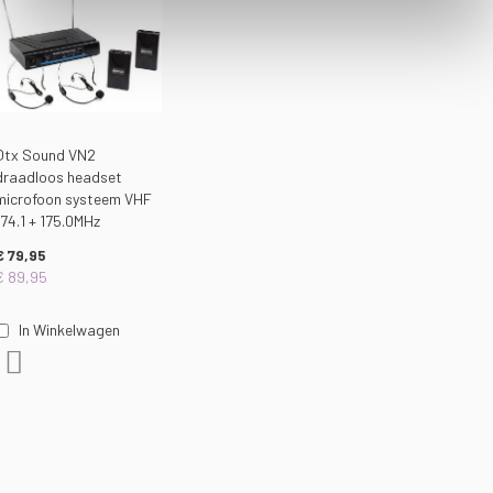
Qtx Sound VN2
draadloos headset
microfoon systeem VHF
174.1 + 175.0MHz
€ 79,95
€ 89,95
In Winkelwagen
Voeg toe aan verlanglijst