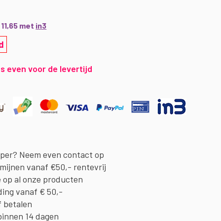
€ 11,65 met
in3
d
s even voor de levertijd
oper? Neem even contact op
rmijnen vanaf €50,- rentevrij
e op al onze producten
ding vanaf € 50,-
f betalen
binnen 14 dagen