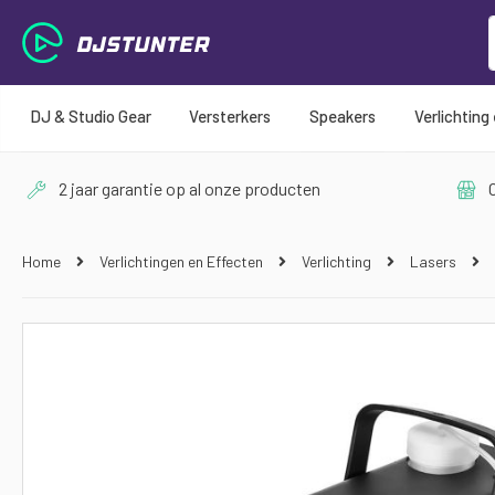
DJ & Studio Gear
Versterkers
Speakers
Verlichting
2 jaar garantie op al onze producten
O
Home
Verlichtingen en Effecten
Verlichting
Lasers
Ga
naar
het
einde
van
de
afbeeldingen-