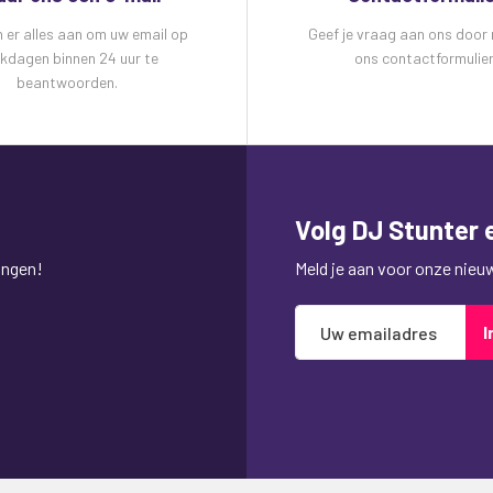
n er alles aan om uw email op
Geef je vraag aan ons door
kdagen binnen 24 uur te
ons contactformulier
beantwoorden.
Volg DJ Stunter e
ingen!
Meld je aan voor onze nieuws
Abonneer
I
u
op
onze
nieuwsbrief