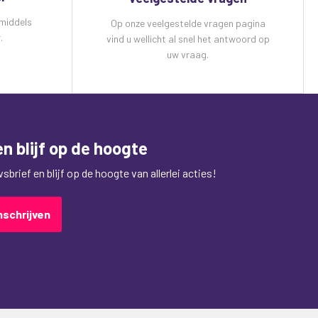
 middels
Op onze veelgestelde vragen pagina
.
vind u wellicht al snel het antwoord op
uw vraag.
n blijf op de hoogte
brief en blijf op de hoogte van allerlei acties!
nschrijven