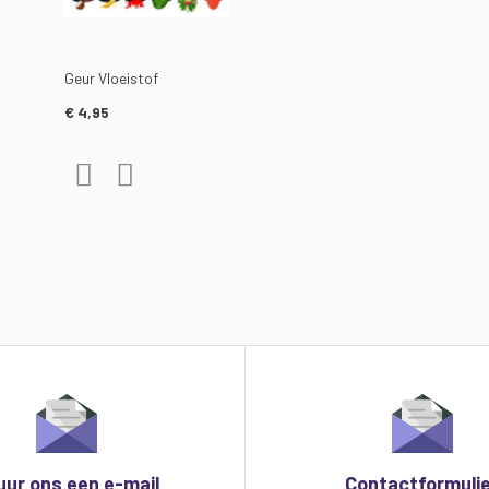
Geur Vloeistof
€ 4,95
Voeg toe aan verlanglijst
Toevoegen om te vergelijken
gelijken
uur ons een e-mail
Contactformuli