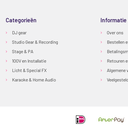
Categorieën
Informatie
DJ gear
Over ons
Studio Gear & Recording
Bestellen 
Stage & PA
Betalingsm
100V en Installatie
Retouren e
Licht & Special FX
Algemene 
Karaoke & Home Audio
Veelgestel