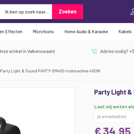
Zoeken
Zoeken
 en Effecten
Microfoons
Home Audio & Karaoke
Kabels
nze winkel in Valkenswaard
Advies nodig? +3
Party Light & Sound PARTY-SM400 rookmachine 400W
Party Light 
Laat mij weten als
€ 34,95