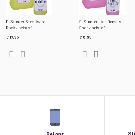
Dj Stunter Standaard
Dj Stunter High Density
Rookvloeistof
Rookvloeistof
€ 17,95
€ 8,95
Voeg toe aan verlanglijst
Toevoegen om te vergelijken
Voeg toe aan verlanglijst
Toevoegen om te ver
St
Bel ons