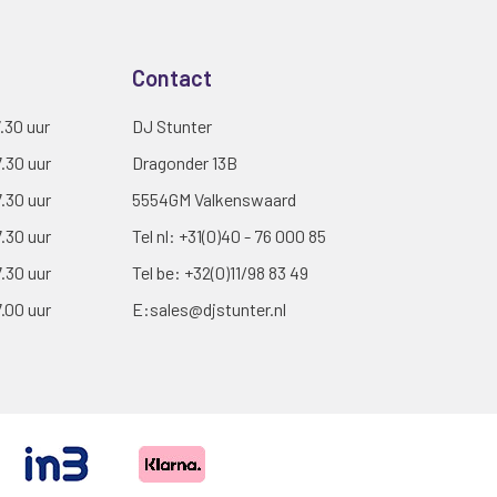
Contact
7.30 uur
DJ Stunter
7.30 uur
Dragonder 13B
7.30 uur
5554GM Valkenswaard
7.30 uur
Tel nl:
+31(0)40 - 76 000 85
7.30 uur
Tel be:
+32(0)11/98 83 49
7.00 uur
E:
sales@djstunter.nl