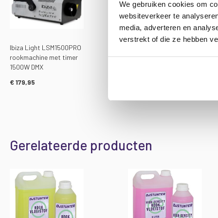
We gebruiken cookies om cont
websiteverkeer te analyseren
media, adverteren en analys
verstrekt of die ze hebben v
Ibiza Light LSM1500PRO
Rookmachine met
rookmachine met timer
rookvloeistof 1 liter
1500W DMX
€ 38,00
€ 52,90
€ 179,95
Gerelateerde producten