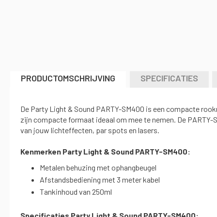
naar
het
begin
van
de
afbeeldingen-
gallerij
PRODUCTOMSCHRIJVING
SPECIFICATIES
De Party Light & Sound PARTY-SM400 is een compacte rookma
zijn compacte formaat ideaal om mee te nemen. De PARTY-SM4
van jouw lichteffecten, par spots en lasers.
Kenmerken
Party Light & Sound PARTY-SM400
:
Metalen behuzing met ophangbeugel
Afstandsbediening met 3 meter kabel
Tankinhoud van 250ml
Specificaties
Party Light & Sound PARTY-SM400
: