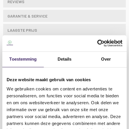
REVIEWS
GARANTIE & SERVICE
LAAGSTE PRIJS
Toestemming
Details
Over
Mobiele aluminium lichtbrug met een breedte
van 3 meter en een maximale hoogte van 4
Deze website maakt gebruik van cookies
meter.
We gebruiken cookies om content en advertenties te
De light stand is geschikt voor het ophangen van
personaliseren, om functies voor social media te bieden
effecten, reflectoren of kleinere speakers.
Bovenaan
en om ons websiteverkeer te analyseren. Ook delen we
beide stands bevinden zich 2 extra dwarsbalken met
informatie over uw gebruik van onze site met onze
Lees meer
een breedte van 1,2 m.
partners voor social media, adverteren en analyse. Deze
Kenmerken Light stand Set lichtbrug met 2 T
partners kunnen deze gegevens combineren met andere