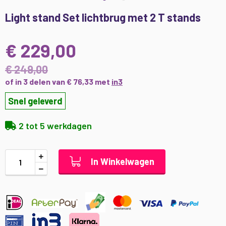
Ga
Light stand Set lichtbrug met 2 T stands
naar
het
begin
€ 229,00
van
de
€ 249,00
afbeeldingen-
of in 3 delen van € 76,33 met
in3
gallerij
Snel geleverd
2 tot 5 werkdagen
In Winkelwagen