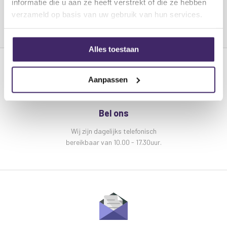
stands:
informatie die u aan ze heeft verstrekt of die ze hebben
verzameld op basis van uw gebruik van hun services.
Materiaal: aluminium
Max. hoogte: 400 cm
Breedte: 300 cm
Alles toestaan
Max. draagvermogen: 100 kg
T-Bar: 120 cm
Aanpassen
Buisdiameter: 35 – 38 mm
Gewicht: 16 kg
Kleur: zwart
Bel ons
Wij zijn dagelijks telefonisch
bereikbaar van 10.00 - 17.30uur.