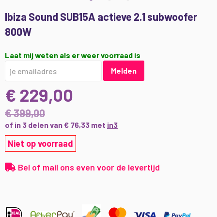
Ga
Ibiza Sound SUB15A actieve 2.1 subwoofer
naar
800W
het
begin
van
Laat mij weten als er weer voorraad is
de
Melden
afbeeldingen-
gallerij
€ 229,00
€ 399,00
of in 3 delen van € 76,33 met
in3
Niet op voorraad
Bel of mail ons even voor de levertijd