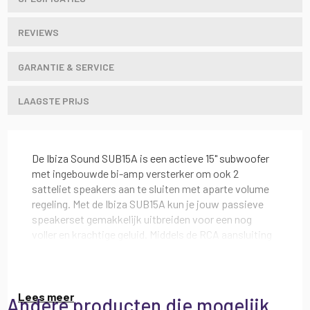
REVIEWS
GARANTIE & SERVICE
LAAGSTE PRIJS
De Ibiza Sound SUB15A is een actieve 15" subwoofer
met ingebouwde bi-amp versterker om ook 2
satteliet speakers aan te sluiten met aparte volume
regeling. Met de Ibiza SUB15A kun je jouw passieve
speakerset gemakkelijk uitbreiden voor een nog
voller en krachtige geluid. Middels de RCA aansluiting
kun je gemakkelijk je mixer, mengpaneel of andere
audio installatie aansluiten.
Ook is de subwoofer voorzien van een microfoon en
Lees meer
Andere producten die mogelijk