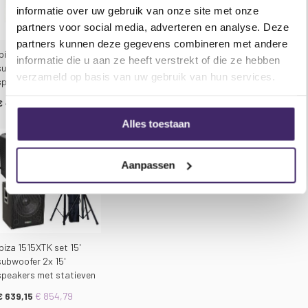
Tophat in bovenpaneel
informatie over uw gebruik van onze site met onze
partners voor social media, adverteren en analyse. Deze
partners kunnen deze gegevens combineren met andere
Specificaties Ibiza Sound SUB15A actieve 2.1
Ibiza 1510XTK set 15'
Ibiza 1512XTK set 15'
subwoofer 800W:
informatie die u aan ze heeft verstrekt of die ze hebben
subwoofer 2x 10'
subwoofer 2x 12'
verzameld op basis van uw gebruik van hun services.
speakers met statieven
piek vermogen 800W
speakers met statieven
Top Hat
€ 489,53
€ 744,87
€ 304,69
€ 504,89
vermogen max. 300W
Alles toestaan
Woofer 15 inch (38cm)
frequentiebereik 20- 250Hz
SPL @ 1W/1m 127dB
Aanpassen
Afmetingen 380x 475 x 580mm
Gewicht 23.4kg
Ibiza 1515XTK set 15'
subwoofer 2x 15'
speakers met statieven
€ 639,15
€ 854,79