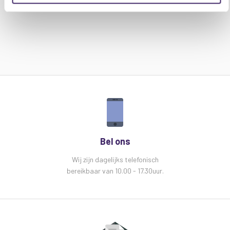
Geleverd met IR-afstandsbediening
Specificaties
Equinox Colour Raider Uplighter
Pack:
Stroomverbruik: 17W
Voeding: 100 ~ 240V, 50 / 60Hz
Zekering: T3A 250V
Afmetingen Uplighter: 125 x 140 x 145 mm
Gewicht Uplighter: 1,3 kg
Afmetingen verpakking: 160 x 350 x 350 mm
Gewicht verpakking: 5,6 kg
Bel ons
Wij zijn dagelijks telefonisch
bereikbaar van 10.00 - 17.30uur.