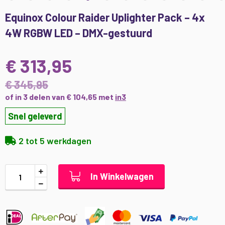
Ga
Equinox Colour Raider Uplighter Pack – 4x
naar
4W RGBW LED – DMX-gestuurd
het
begin
van
€ 313,95
de
afbeeldingen-
€ 345,95
gallerij
of in 3 delen van € 104,65 met
in3
Snel geleverd
2 tot 5 werkdagen
In Winkelwagen