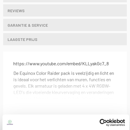
REVIEWS
GARANTIE & SERVICE
LAAGSTE PRIJS
https://www.youtube.com/embed/KLLyakGc7_8
De Equinox Color Raider pack is veelzijdig en licht en
is ideaal voor het verlichten van muren, functies en
gevels. Elk armatuur is geladen met 4 x 4W RGBW-
LED's die vloeiende kleurvervaging en veranderingen
uitvoeren. Het ontwerp van de behuizing is voorzien
van een snoot om verblinding te stoppen en een
draaggreep met vlakke zit. Armaturen kunnen
eenvoudig aan elkaar worden gekoppeld om grotere
Lees meer
Andere producten die mogelijk
gecordineerde lichtshows te creren en het pakket kan