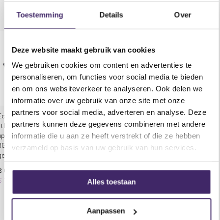
worden bediend via DMX of stand-alone modi, een
iets voor u zijn!
infrarood afstandsbediening is ook inbegrepen voor
Toestemming
Details
Over
eenvoudige bediening met een druk op de knop.
Kenmerken Equinox Colour Raider Uplighter
Deze website maakt gebruik van cookies
Pack:
We gebruiken cookies om content en advertenties te
4 x 4 W quad-color LED's (RGBW)
personaliseren, om functies voor social media te bieden
Stralingshoek: 25
en om ons websiteverkeer te analyseren. Ook delen we
683 Lux @ 2m (volledig aan)
informatie over uw gebruik van onze site met onze
DMX-kanalen: 3/4/4 of 8 selecteerbaar
partners voor social media, adverteren en analyse. Deze
Statische kleur, kleurverandering,
Equinox Colour Raider
Equinox Colour Raider
partners kunnen deze gegevens combineren met andere
kleurvervaging, auto run , geluid actief en
lithiumbatterij-
lithiumbatterij-uplighter
uplighterpakket – 4x 6W
(chromen behuizing) – 4x
master / slave-modi
informatie die u aan ze heeft verstrekt of die ze hebben
RGBW LED – DMX-
6W RGBW LED – DMX-
0-100% dimmen en variabele stroboscoop
verzameld op basis van uw gebruik van hun services.
gestuurd
gestuurd
Draaggreep voor transport
M10 rigging-punt voor klem
€ 650,95
€ 749,95
4 drukknoppenmenu met LED-display
€ 716,95
Alles toestaan
IEC power input / output
3-Pin XLR input / output
Aanpassen
Convectie gekoeld