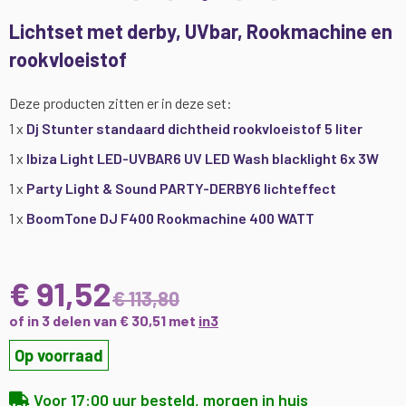
Ga
Lichtset met derby, UVbar, Rookmachine en
naar
rookvloeistof
het
begin
van
Deze producten zitten er in deze set:
de
1 x
Dj Stunter standaard dichtheid rookvloeistof 5 liter
afbeeldingen-
gallerij
1 x
Ibiza Light LED-UVBAR6 UV LED Wash blacklight 6x 3W
1 x
Party Light & Sound PARTY-DERBY6 lichteffect
1 x
BoomTone DJ F400 Rookmachine 400 WATT
€ 91,52
€ 113,80
of in 3 delen van € 30,51 met
in3
Op voorraad
Voor 17:00 uur besteld, morgen in huis