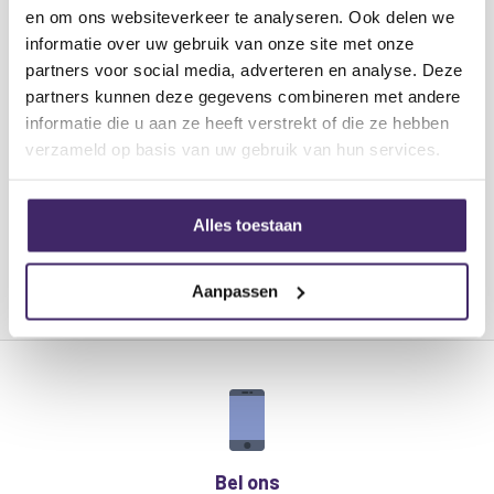
en om ons websiteverkeer te analyseren. Ook delen we
uit de verf komt. Samen met de UV bar en laser zorg jij
informatie over uw gebruik van onze site met onze
in no-time een goede sfeer.
partners voor social media, adverteren en analyse. Deze
partners kunnen deze gegevens combineren met andere
Deze complete DJ set bestaat uit:
informatie die u aan ze heeft verstrekt of die ze hebben
1x Derby licht effect
verzameld op basis van uw gebruik van hun services.
Lees meer
1x UV Bar
1x Rookmachine 400W
1x 5 liter rookvloeistof
Alles toestaan
Aanpassen
Met een vermogen van 400W en een ultrasnelle
opwarmtijd van slechts 3-4 minuten, kan de F400
rook produceren zonder te wachten, met een stroom
van 70m3/minuut.
De afneembare 0,3 liter tank is uitgerust met een
vloeistofniveau-indicator om u te waarschuwen
wanneer het bijna leeg is. De rookmachine is te
Bel ons