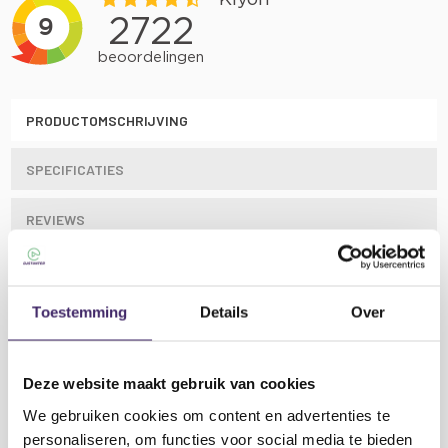
PRODUCTOMSCHRIJVING
SPECIFICATIES
REVIEWS
GARANTIE & SERVICE
Toestemming
Details
Over
LAAGSTE PRIJS
Deze website maakt gebruik van cookies
Leuke sfeer effecten samen in 1 pakket.
We gebruiken cookies om content en advertenties te
personaliseren, om functies voor social media te bieden
De rook machine zorgt ervoor dat de laser nog beter