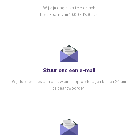
bedienen met een meegeleverde bedrade
Wij zijn dagelijks telefonisch
afstandsbediening.
bereikbaar van 10.00 - 17.30uur.
De mistmachine wordt geleverd met een
montagebeugelom hem gemakkelijk op de meest
geschikte plaats te plaatsen.
Kenmerken - 400 Watt Rookmachine
Vermogen 400W
Afneembare bedrade afstandsbediening
Stuur ons een e-mail
Opwarmtijd: 3-4 min
Wij doen er alles aan om uw email op werkdagen binnen 24 uur
Rookprojectie: 3,5m
te beantwoorden.
Tankinhoud: 0,3 liter
Debiet: 70m3/min
Montagebeugel
Metalen behuizing
Spanning 230-250V 50/60Hz
3A-zekering
Productafmetingen (mm): 277 x 112 x 152 mm.