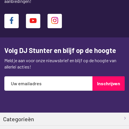
aanbiedingen!
Volg DJ Stunter en blijf op de hoogte
Meld je aan voor onze nieuwsbrief en blijf op de hoogte van
allerlei acties!
Abonneer
Inschrijven
u
op
onze
nieuwsbrief
Categorieën