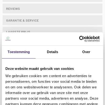
REVIEWS
GARANTIE & SERVICE
LAAGSTE PRIJS
De Citronic U-PAD is een compacte audiomixer met 2
Toestemming
Details
Over
mono-ingangen en een stereo lijningang. Beide
monokanalen hebben een combo XLR / jack-ingang
met individueel schakelbare mic /
Deze website maakt gebruik van cookies
instrumentimpedantie en + 48V fantoomvoeding
We gebruiken cookies om content en advertenties te
voor de XLR-connector. Hoog / laag EQ en Pan-
personaliseren, om functies voor social media te bieden
bedieningselementen zijn aanwezig op alle mono- en
en om ons websiteverkeer te analyseren. Ook delen we
stereo-ingangskanalen en een digitale ingang van
USB kan naar de hoofduitgang of telefoons worden
informatie over uw gebruik van onze site met onze
geleid voor monitoring. Analoge output wordt
Lees meer
partners voor social media, adverteren en analyse. Deze
geleverd via een paar gebalanceerde XLR-
partners kunnen deze gegevens combineren met andere