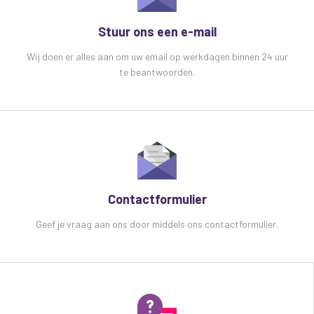
EQ: laag 15dB @ 80Hz
EQ: hoog 15dB @ 12kHz
Stuur ons een e-mail
Fantoomvoeding + 48V afzonderlijk
schakelbaar (alleen XLR-ingangen)
Wij doen er alles aan om uw email op werkdagen binnen 24 uur
Ingangsimpedantie: mic 2k Ohm
te beantwoorden.
Ingangsimpedantie: instrument 1M Ohm
Ingangsimpedantie: lijn 20k Ohm
Frequentiebereik 20Hz - 20kHz ( 0,5B)
USB computerinterface Duplex stereo in / uit
AD / DA
Bemonsteringsformaat 24-bit, 96 kHz max.
THD + N <0,03% @ 1 kHz
Dynamisch bereik 102dB
Contactformulier
Overspraak : stereo 92dB
Uitgang Links + Rechts gebalanceerd XLR
Geef je vraag aan ons door middels ons contactformulier.
(analoog)
Uitgangsimpedantie 120 Ohm
Afmetingen 171 x 166 x 66 mm
Gewicht 900 g