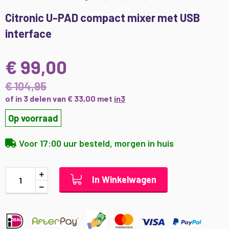
Ga
Citronic U-PAD compact mixer met USB
naar
interface
het
begin
van
€ 99,00
de
afbeeldingen-
€ 104,95
gallerij
of in 3 delen van € 33,00 met
in3
Op voorraad
Voor 17:00 uur besteld, morgen in huis
In Winkelwagen