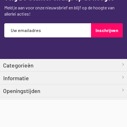
Meld je aan voor onze nieuwsbrief en blijf op de hoogte van
allerlei acties!
Abonneer
Inschrijven
u
op
onze
nieuwsbrief
Categorieën
Informatie
Openingstijden
Contact