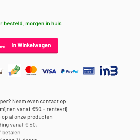
r besteld, morgen in huis
In Winkelwagen
oper? Neem even contact op
rmijnen vanaf €50,- rentevrij
e op al onze producten
ding vanaf € 50,-
f betalen