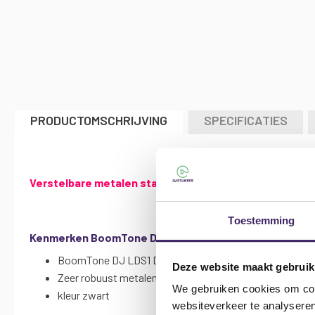
naar
het
begin
van
de
afbeeldingen-
gallerij
PRODUCTOMSCHRIJVING
SPECIFICATIES
Verstelbare metalen standaard voor uw BoomToneDJ LD
Toestemming
Kenmerken BoomTone DJ LDS1 laptop standaard:
BoomTone DJ LDS1 DJ-ondersteuning voor laptop of pla
Deze website maakt gebruik
Zeer robuust metalen chassis
We gebruiken cookies om cont
kleur zwart
websiteverkeer te analyseren