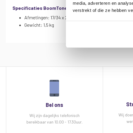
media, adverteren en analys
Specificaties BoomTone DJ LDS1 laptop standaard:
verstrekt of die ze hebben v
Afmetingen: 17/34 x 22,5 x 26,5 cm
Gewicht: 1,5 kg
St
Bel ons
Wij doe
Wij zijn dagelijks telefonisch
wer
bereikbaar van 10.00 - 17.30uur.