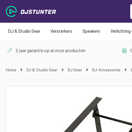
DJ & Studio Gear
Versterkers
Speakers
Verlichting
2 jaar garantie op al onze producten
O
Home
DJ & Studio Gear
DJ Gear
DJ-Accessoires
Ga
naar
het
einde
van
de
afbeeldingen-