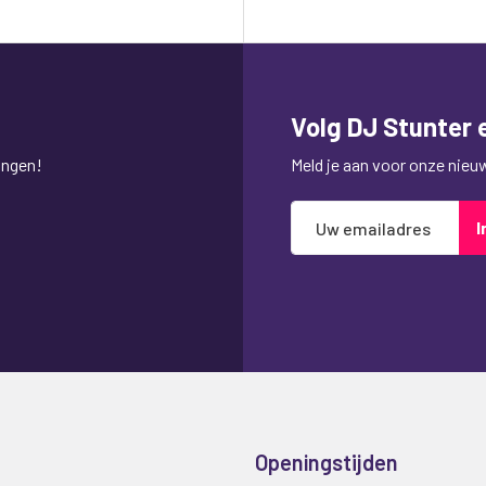
Volg DJ Stunter e
ingen!
Meld je aan voor onze nieuws
Abonneer
I
u
op
onze
nieuwsbrief
Openingstijden