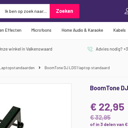
Zoeken
Zoeken
 en Effecten
Microfoons
Home Audio & Karaoke
Kabels
nze winkel in Valkenswaard
Advies nodig? +3
Laptopstandaarden
BoomTone DJ LDS1 laptop standaard
BoomTone DJ 
€ 22,95
€ 32,95
of in 3 delen van 