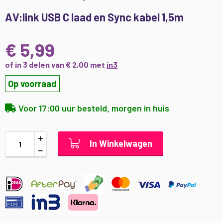
Ga
AV:link USB C laad en Sync kabel 1,5m
naar
het
begin
€ 5,99
van
de
of in 3 delen van € 2,00 met
in3
afbeeldingen-
Op voorraad
gallerij
Voor 17:00 uur besteld, morgen in huis
In Winkelwagen