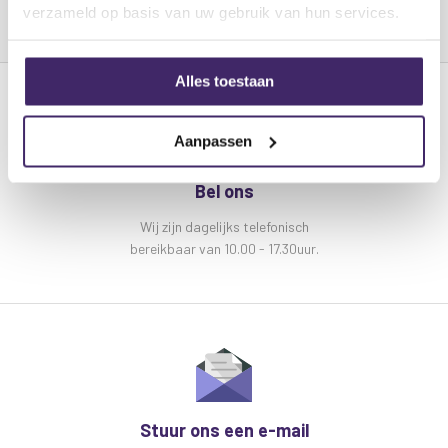
verzameld op basis van uw gebruik van hun services.
tot 5 Gbps
Ondersteunt Power Delivery (PD)-opladen tot
65W
Alles toestaan
Slijtvaste, flexibele kabel en connectoren met
een laag profiel
Aanpassen
Kenmerken
Bel ons
Gegevensoverdrachtssnelheid
tot 5 Gbps
Maximaal wattage:
65W (vermogen)
Wij zijn dagelijks telefonisch
bereikbaar van 10.00 - 17.30uur.
USB-versie:
3.0
Ingangsspanning:
5,0 V DC
Uitgangsspanning:
5,0 V DC
Kabel: diameter
4,5 mm
Kabel: lengte
1,5m
Gewicht:
50 gram
Stuur ons een e-mail