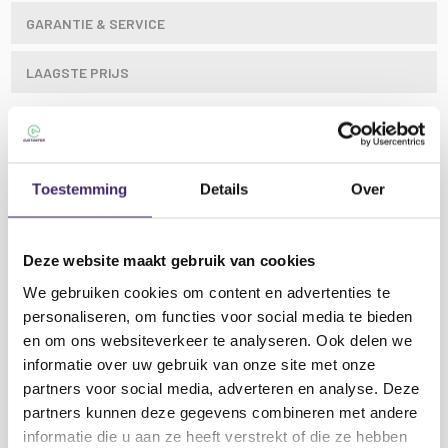
GARANTIE & SERVICE
LAAGSTE PRIJS
Synchroniseer en laad je supersnelle USB Type-C-
compatibele Apple®- en Android®-apparaten op met
Toestemming
Details
Over
deze 1,5 m lange USB 3.0 Type-C naar C-kabel. De
gebruiksvriendelijke, omkeerbare USB Type-C-
connector helpt je om de connector altijd op de juiste
Deze website maakt gebruik van cookies
manier aan te sluiten, zonder risico op schade aan de
We gebruiken cookies om content en advertenties te
oplaadpoort van je dure apparaat.
personaliseren, om functies voor social media te bieden
Synchroniseer en laad de nieuwste supersnelle
en om ons websiteverkeer te analyseren. Ook delen we
USB3.0 type-C-apparaten op
Lees meer
informatie over uw gebruik van onze site met onze
Gebruiksvriendelijke omkeerbare connector
partners voor social media, adverteren en analyse. Deze
helpt u om de connector elke keer op de juiste
partners kunnen deze gegevens combineren met andere
manier in te brengen
informatie die u aan ze heeft verstrekt of die ze hebben
Ondersteunt gegevensoverdrachtssnelheden