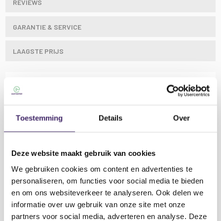
REVIEWS
GARANTIE & SERVICE
LAAGSTE PRIJS
USB 2.0 naar 2.1 x 5,5 mm DC-stekkerkabel, ideaal
voor het voeden van 5 V DC-compatibele apparaten
Toestemming
Details
Over
met een USB-voeding
Kenmerken AV:Link USB 2.0 naar 2.1 x 5.5mm 5V
DC Plug stroom kabel:
Deze website maakt gebruik van cookies
Kabel: diameter
3,4 mm
We gebruiken cookies om content en advertenties te
DC-stekker±
2,1 x 5,5 mm
personaliseren, om functies voor social media te bieden
Spanning:
5VDC
en om ons websiteverkeer te analyseren. Ook delen we
Gewicht:
25 gram
informatie over uw gebruik van onze site met onze
partners voor social media, adverteren en analyse. Deze