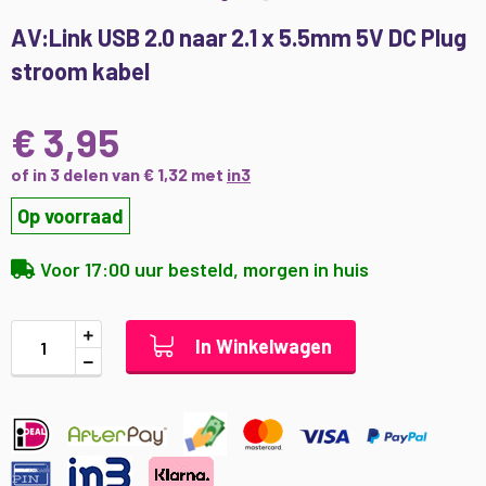
Ga
AV:Link USB 2.0 naar 2.1 x 5.5mm 5V DC Plug
naar
stroom kabel
het
begin
van
€ 3,95
de
afbeeldingen-
of in 3 delen van € 1,32 met
in3
gallerij
Op voorraad
Voor 17:00 uur besteld, morgen in huis
In Winkelwagen