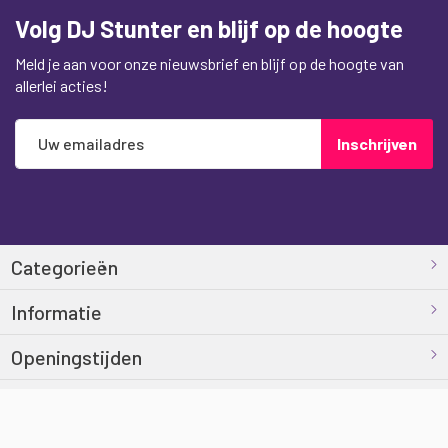
Volg DJ Stunter en blijf op de hoogte
Meld je aan voor onze nieuwsbrief en blijf op de hoogte van
allerlei acties!
Abonneer
Inschrijven
u
op
onze
nieuwsbrief
Categorieën
Informatie
Openingstijden
Contact