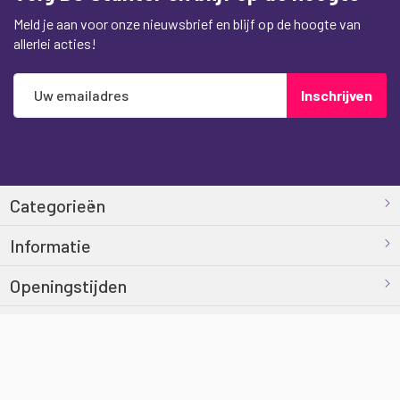
Meld je aan voor onze nieuwsbrief en blijf op de hoogte van
allerlei acties!
Abonneer
Inschrijven
u
op
onze
nieuwsbrief
Categorieën
Informatie
Openingstijden
Contact