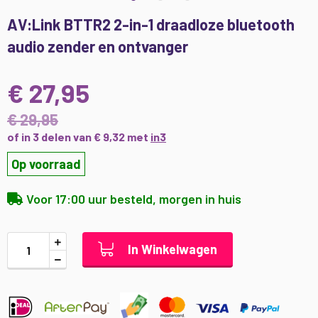
Ga
AV:Link BTTR2 2-in-1 draadloze bluetooth
naar
audio zender en ontvanger
het
begin
van
€ 27,95
de
afbeeldingen-
€ 29,95
gallerij
of in 3 delen van € 9,32 met
in3
Op voorraad
Voor 17:00 uur besteld, morgen in huis
In Winkelwagen