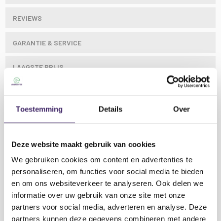
REVIEWS
GARANTIE & SERVICE
LAAGSTE PRIJS
Toestemming
Details
Over
De AV:Link BTTR2 is een verbazingwekkend en
compact Bluetooth-apparaat dat een nieuwe wereld
van draadloos luisterplezier zal bieden, zowel thuis
Deze website maakt gebruik van cookies
als onderweg. Sluit eenvoudigweg de meegeleverde
audiokabel aan op uw tv, projector of ander
We gebruiken cookies om content en advertenties te
audioapparaat en stream draadloos naar Bluetooth-
personaliseren, om functies voor social media te bieden
hoofdtelefoons, -luidsprekers of soundbars. U kunt
en om ons websiteverkeer te analyseren. Ook delen we
ook verbinding maken met een traditioneel
informatie over uw gebruik van onze site met onze
hoofdtelefoon, versterker of in-car entertainment-
Lees meer
partners voor social media, adverteren en analyse. Deze
systeem en vervolgens koppelen met uw
partners kunnen deze gegevens combineren met andere