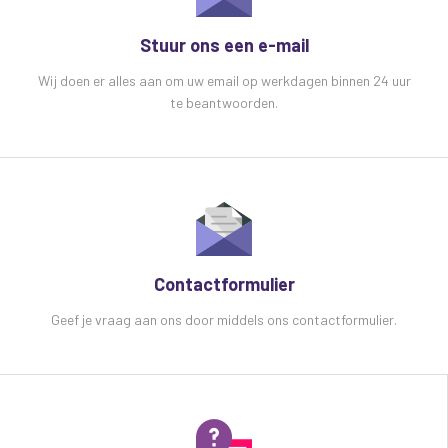
Draadloos Bluetooth-bereik van maximaal 10
meter
Stuur ons een e-mail
Verzendt audio gedurende maximaal 8 uur op n
Wij doen er alles aan om uw email op werkdagen binnen 24 uur
lading
te beantwoorden.
Ontvangt audio tot 6 uur op n lading
Ultracompact, lichtgewicht ontwerp met
oplaadbare batterij aan de binnenkant
Specificaties
AV:Link BTTR2 2-in-1 draadloze
bluetooth audio zender en ontvanger:
Bluetooth-versie v4.2 met ondersteuning voor
meerdere punten
Contactformulier
Bluetooth-profiel A2DP, AVRCP, APTX
Bluetooth-bereik Tot 10 m (duidelijke
Geef je vraag aan ons door middels ons contactformulier.
gezichtslijn)
Batterij 200mAh lithiumion
Bedrijfsduur Tot 8 uur (verzenden), 6 uur
(ontvangen)
Oplaadtijd 2 uur