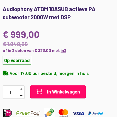
Ga
Audiophony ATOM 18ASUB actieve PA
naar
subwoofer 2000W met DSP
het
begin
van
€ 999,00
de
afbeeldingen-
€ 1.049,00
gallerij
of in 3 delen van € 333,00 met
in3
Op voorraad
Voor 17:00 uur besteld, morgen in huis
In Winkelwagen