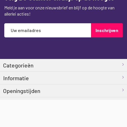
Meld je aan voor onze nieuwsbrief en blijf op de hoogte van
allerlei acties!
Abonneer
Inschrijven
u
op
onze
nieuwsbrief
Categorieën
Informatie
Openingstijden
Contact