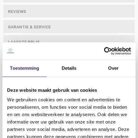
REVIEWS
GARANTIE & SERVICE
LAAGSTE PRIJS
Toestemming
Details
Over
Kenmerken
Audiophony ATOM 18ASUB actieve
PA subwoofer 2000W met DSP:
Amplification: Class D / 2000W dynamic / 600W RMS
Deze website maakt gebruik van cookies
Frequency response : 35Hz - 150Hz
We gebruiken cookies om content en advertenties te
Power supply : SMPS
personaliseren, om functies voor social media te bieden
Sound Pressure Level : 127 dB max.
en om ons websiteverkeer te analyseren. Ook delen we
Woofer : 18" / 4" coil / 8 Ohms / 600W AES
informatie over uw gebruik van onze site met onze
Input: 2 x COMBO 6.35 XLR
Lees meer
partners voor social media, adverteren en analyse. Deze
Output : 2 XLR line output
partners kunnen deze gegevens combineren met andere