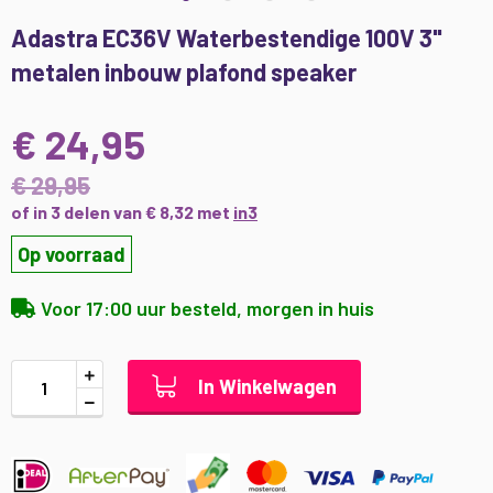
Ga
Adastra EC36V Waterbestendige 100V 3"
naar
metalen inbouw plafond speaker
het
begin
van
€ 24,95
de
afbeeldingen-
€ 29,95
gallerij
of in 3 delen van € 8,32 met
in3
Op voorraad
Voor 17:00 uur besteld, morgen in huis
In Winkelwagen