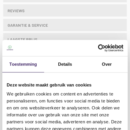
REVIEWS
GARANTIE & SERVICE
LAAGSTE PRIJS
Miniatuur plafondluidspreker met metalen frame en
Toestemming
Details
Over
veerhouders voor inbouw in plafonds of muren.
Uitgerust met een 100V transformator met
aftakkingen voor 3W of 6W output en een 3" papieren
Deze website maakt gebruik van cookies
conus die is behandeld met een waterbestendige
We gebruiken cookies om content en advertenties te
coating voor installatie in natte ruimtes, zoals
personaliseren, om functies voor social media te bieden
wasruimtes of voedselbereidingsruimtes.
en om ons websiteverkeer te analyseren. Ook delen we
Kenmerken
Adastra EC36V Waterbestendige
informatie over uw gebruik van onze site met onze
100V metalen inbouw plafond speaker 3"
:
Lees meer
partners voor social media, adverteren en analyse. Deze
Gemakkelijk quick-fit
partners kunnen deze gegevens combineren met andere