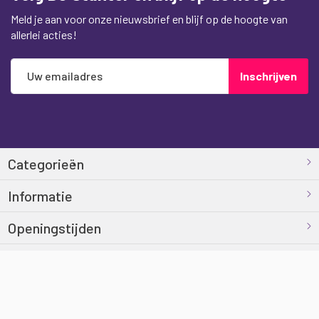
Meld je aan voor onze nieuwsbrief en blijf op de hoogte van
allerlei acties!
Abonneer
Inschrijven
u
op
onze
nieuwsbrief
Categorieën
Informatie
Openingstijden
Contact