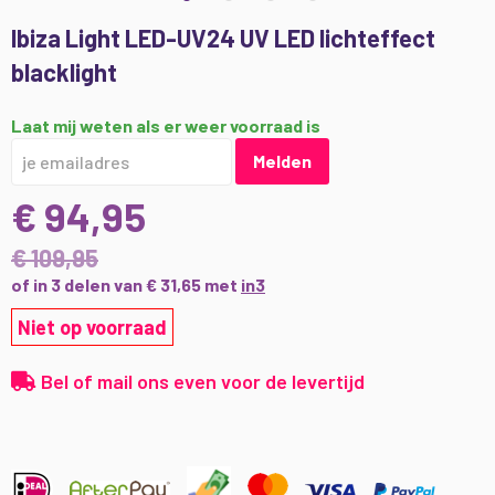
Ga
Ibiza Light LED-UV24 UV LED lichteffect
naar
blacklight
het
begin
van
Laat mij weten als er weer voorraad is
de
Melden
afbeeldingen-
gallerij
€ 94,95
€ 109,95
of in 3 delen van € 31,65 met
in3
Niet op voorraad
Bel of mail ons even voor de levertijd