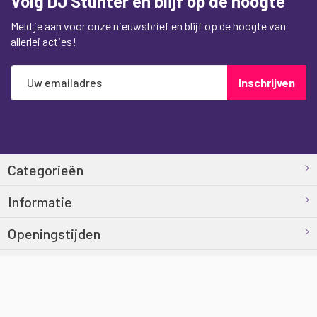
Volg DJ Stunter en blijf op de hoogte
Meld je aan voor onze nieuwsbrief en blijf op de hoogte van
allerlei acties!
Abonneer
Inschrijven
u
op
onze
nieuwsbrief
Categorieën
Informatie
Openingstijden
Contact