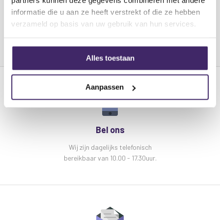
partners kunnen deze gegevens combineren met andere
lichteffect blacklight:
informatie die u aan ze heeft verstrekt of die ze hebben
24x 3W UV LED
verzameld op basis van uw gebruik van hun services.
DMX-kanalen: 8
Programma's: Auto, Geluidsgestuurd,
Master&Slave enDMX
Alles toestaan
Specificaties
Ibiza Light LED-UV24 UV LED
Aanpassen
lichteffect blacklight:
Stroomverbruik: 75W
Voeding: 220 ~ 240V, 50 / 60Hz
Bel ons
Afmetingen: 31 x 17 x 12 cm
Gewicht: 2,182 kg
Wij zijn dagelijks telefonisch
bereikbaar van 10.00 - 17.30uur.