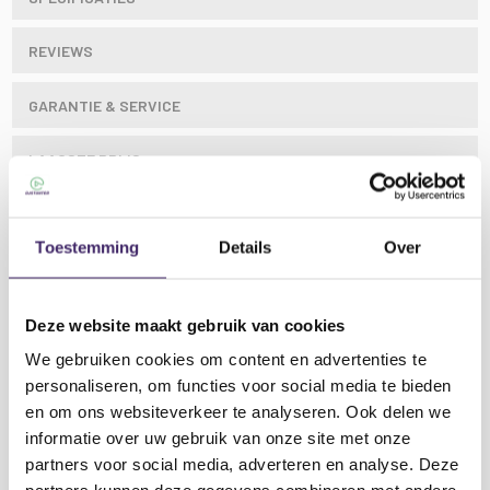
REVIEWS
GARANTIE & SERVICE
LAAGSTE PRIJS
Toestemming
Details
Over
De 24x UV blacklight led's zorgen voor een
mysterieuze sfeer waarin witte en Neon tinten
Deze website maakt gebruik van cookies
in kleding, versiering of make up oplichten.
We gebruiken cookies om content en advertenties te
personaliseren, om functies voor social media te bieden
Maak uw Neon, blacklight of White party tot een
en om ons websiteverkeer te analyseren. Ook delen we
succes met deze sterke LED lamp.
informatie over uw gebruik van onze site met onze
partners voor social media, adverteren en analyse. Deze
Lees meer
Kenmerken Ibiza Light LED-UV24 UV LED