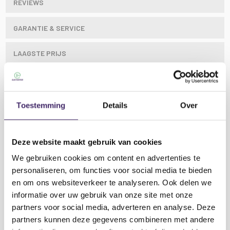
REVIEWS
GARANTIE & SERVICE
LAAGSTE PRIJS
Toestemming
Details
Over
CMB-serie mengtafels met DSP en USB/PC/BT-
speler
Volledig uitgeruste audiomixer met 4 mono-
Deze website maakt gebruik van cookies
ingangskanalen, een stereo-lijningang, een stereo-
We gebruiken cookies om content en advertenties te
aux-ingang en een extra stereo-minijack-ingang. Elk
personaliseren, om functies voor social media te bieden
mono-microfoon-/lijnkanaal heeft een
gecombineerde XLR/jack-ingang met +48V
en om ons websiteverkeer te analyseren. Ook delen we
fantoomvoeding, schakelbaar per paar voor de XLR-
informatie over uw gebruik van onze site met onze
Lees meer
ingangen. Elk microfoon-/lijnkanaal heeft een gain-
partners voor social media, adverteren en analyse. Deze
regelaar om het signaal aan te passen aan de
partners kunnen deze gegevens combineren met andere
ingangsbron en een low-cut-schakelaar om brom- of