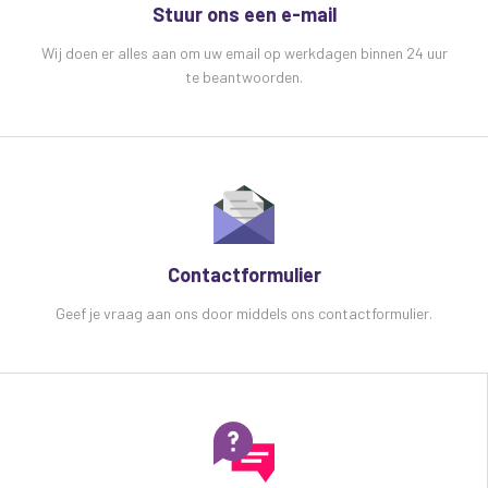
opnames.
Stuur ons een e-mail
Kenmerken
Wij doen er alles aan om uw email op werkdagen binnen 24 uur
te beantwoorden.
DSP-effectsectie met 99 instelbare presets
USB mp3-audiospeler/recorder
Bluetooth-ontvanger met aparte
volumeregeling
PC/Mac-audioapparaat en extra voeding via
USB A-aansluiting
3-bands equalizer per kanaal
Onafhankelijke Aux-uitgang + stereo-retour
Contactformulier
Schakelbare +48V fantoomvoeding
Geef je vraag aan ons door middels ons contactformulier.
Gebalanceerde XLR/jack mono-ingangen
USB type-C voeding
Specificaties
Voeding:
5Vdc 2A min. (USB-C-adapter
meegeleverd)