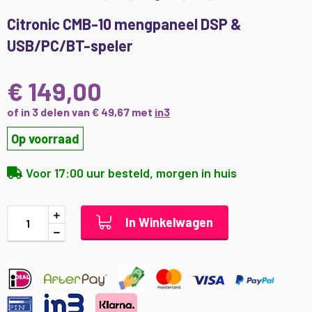
Ga
Citronic CMB-10 mengpaneel DSP &
naar
USB/PC/BT-speler
het
begin
van
€ 149,00
de
afbeeldingen-
of in 3 delen van € 49,67 met
in3
gallerij
Op voorraad
Voor 17:00 uur besteld, morgen in huis
In Winkelwagen