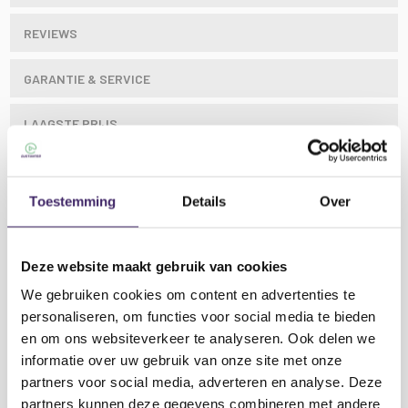
REVIEWS
GARANTIE & SERVICE
LAAGSTE PRIJS
Toestemming
Details
Over
De DQM-serie draadloze microfoons bestaat uit vier
UHF-handheldsystemen, ontworpen voor
professioneel gebruik. Ze beschikken over een full-
Deze website maakt gebruik van cookies
wide ontvanger voor optimale RF-stabiliteit. De
afstembandbreedte bedraagt 8 MHz in de 606-614
We gebruiken cookies om content en advertenties te
MHz CH38-band. Deze systemen bieden kristalheldere
personaliseren, om functies voor social media te bieden
geluidsweergave en een robuuste betrouwbaarheid,
en om ons websiteverkeer te analyseren. Ook delen we
samen met een uitstekende stemweergave en
informatie over uw gebruik van onze site met onze
stabiele draadloze connectiviteit, waardoor u zich vrij
Lees meer
partners voor social media, adverteren en analyse. Deze
op het podium kunt bewegen. De handheldzenders
partners kunnen deze gegevens combineren met andere