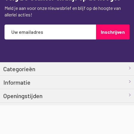
Meld je aan voor onze nieuwsbrief en blijf op de hoogte van
allerlei acties!
Abonneer
Inschrijven
u
op
onze
nieuwsbrief
Categorieën
Informatie
Openingstijden
Contact