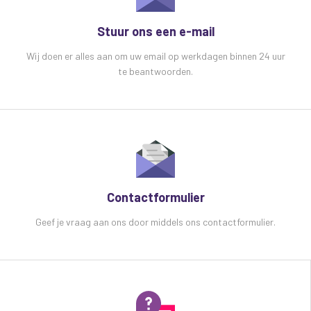
Voeding: 14V DC (mains adaptor supplied)
Afmetingen (H x B x D): 45 x 482 x 260mm
Stuur ons een e-mail
Gewicht: 2.3kg
Handheld zender:
Wij doen er alles aan om uw email op werkdagen binnen 24 uur
te beantwoorden.
Accuconfiguratie: 2 x 1.5V AA (not supplied)
Afmetingen (H x B x D): 250 x 45 x 45mm
Gewicht: 0.4kg
Included in the systeem: 1 x receiver, 2 x
removable antenna, 2 x antenna extension
cables, 4 x handheld transmitters and 1 x 14V
1.2A mains PSU
Verpakte afmetingen (H x B x D): 29 x 53 x 12cm
Contactformulier
Verpakt gewicht: 4.8kg
Aantal per omdoos: 3
Geef je vraag aan ons door middels ons contactformulier.
Land van herkomst: China