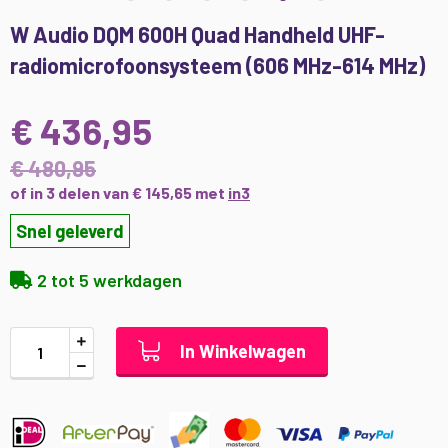
Ga
W Audio DQM 600H Quad Handheld UHF-
naar
radiomicrofoonsysteem (606 MHz-614 MHz)
het
begin
van
€ 436,95
de
afbeeldingen-
€ 480,95
gallerij
of in 3 delen van € 145,65 met
in3
Snel geleverd
2 tot 5 werkdagen
In Winkelwagen