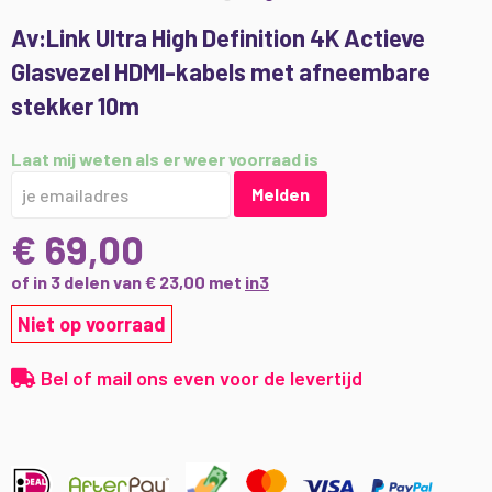
Ga
Av:Link Ultra High Definition 4K Actieve
naar
Glasvezel HDMI-kabels met afneembare
het
begin
stekker 10m
van
de
Laat mij weten als er weer voorraad is
afbeeldingen-
gallerij
Melden
€ 69,00
of in 3 delen van € 23,00 met
in3
Niet op voorraad
Bel of mail ons even voor de levertijd