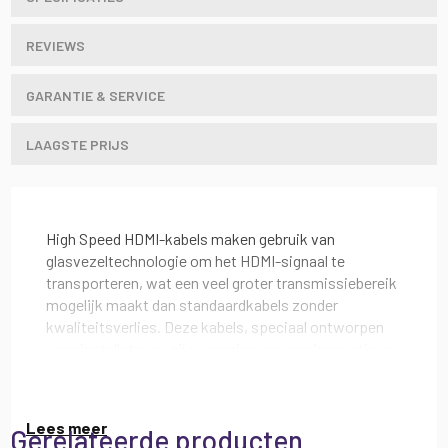
REVIEWS
GARANTIE & SERVICE
LAAGSTE PRIJS
High Speed HDMI-kabels maken gebruik van
glasvezeltechnologie om het HDMI-signaal te
transporteren, wat een veel groter transmissiebereik
mogelijk maakt dan standaardkabels zonder
kwaliteitsverlies. Deze kabels, speciaal ontworpen
voor installateurs, zijn voorzien van een innovatieve
afneembare stekker aan één uiteinde. Wanneer deze
wordt verwijderd, verschijnt er een micro-HDMI-
stekker met een kleinere diameter, waardoor er veel
Lees meer
Gerelateerde producten
minder gaten hoeven te worden geboord.