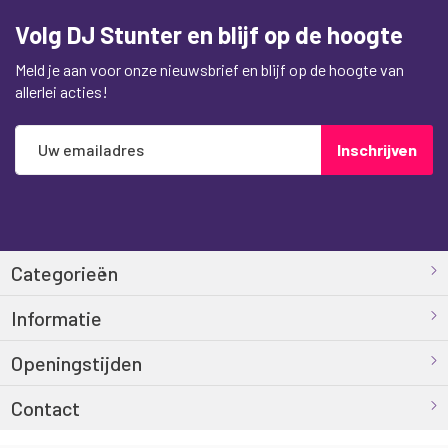
Volg DJ Stunter en blijf op de hoogte
Meld je aan voor onze nieuwsbrief en blijf op de hoogte van
allerlei acties!
Abonneer
Inschrijven
u
op
onze
nieuwsbrief
Categorieën
Informatie
Openingstijden
Contact