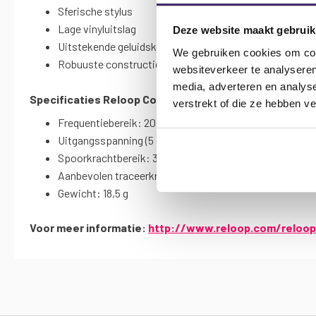
Sferische stylus
Lage vinyluitslag
Deze website maakt gebruik
Uitstekende geluidskenmerken
We gebruiken cookies om cont
Robuuste constructie
websiteverkeer te analyseren
media, adverteren en analys
Specificaties Reloop Concorde Black Pack platenspel
verstrekt of die ze hebben v
Frequentiebereik: 20 Hz - 18 kHz
Uitgangsspanning (5 cm / s): 5 mV
Spoorkrachtbereik: 3 - 5 g
Aanbevolen traceerkracht: 4 g
Gewicht: 18,5 g
Voor meer informatie:
http://www.reloop.com/reloo