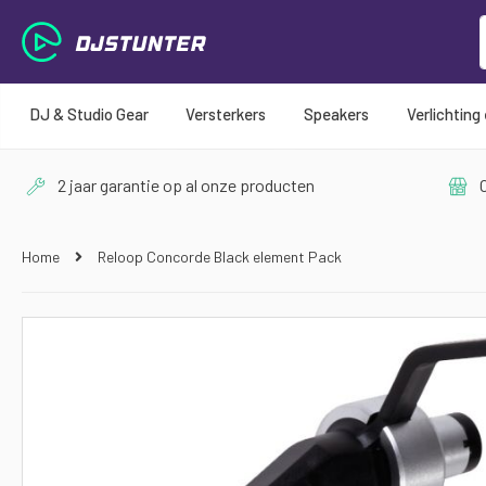
DJ & Studio Gear
Versterkers
Speakers
Verlichting
2 jaar garantie op al onze producten
O
Home
Reloop Concorde Black element Pack
Ga
naar
het
einde
van
de
afbeeldingen-