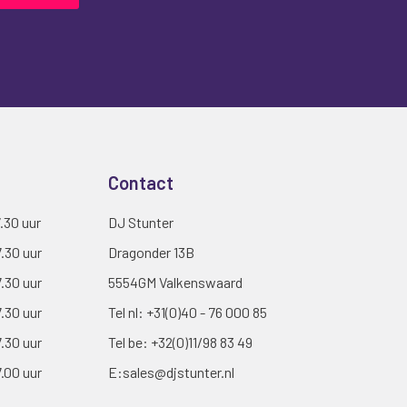
Contact
7.30 uur
DJ Stunter
7.30 uur
Dragonder 13B
7.30 uur
5554GM Valkenswaard
7.30 uur
Tel nl:
+31(0)40 - 76 000 85
7.30 uur
Tel be:
+32(0)11/98 83 49
7.00 uur
E:
sales@djstunter.nl