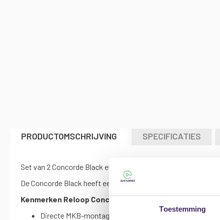
afbeeldingen-
gallerij
PRODUCTOMSCHRIJVING
SPECIFICATIES
Set van 2 Concorde Black elementen
De Concorde Black heeft een lage vinyl-draagkracht en een sf
Kenmerken Reloop Concorde Black Pack platenspeler
Toestemming
Directe MKB-montage