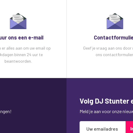
uur ons een e-mail
Contactformuli
n er alles aan om uw email op
Geef je vraag aan ons door
kdagen binnen 24 uur te
ons contactformulier
beantwoorden.
Volg DJ Stunter e
ingen!
Meld je aan voor onze nieuws
Abonneer
I
u