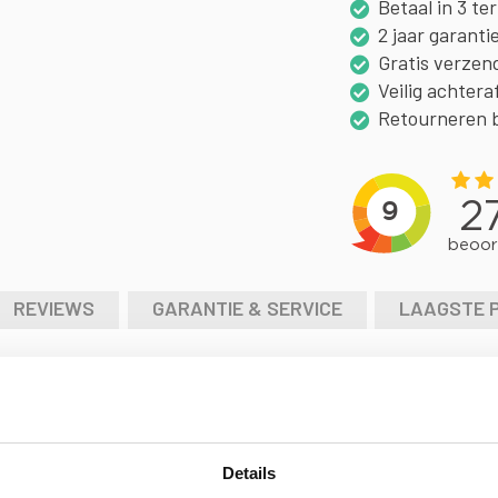
Betaal in 3 te
2 jaar garanti
Gratis verzen
Veilig achtera
Retourneren 
REVIEWS
GARANTIE & SERVICE
LAAGSTE 
erische stylus, terwijl vooral goede geluidskenmerken de kwaliteit a
 elementen:
Details