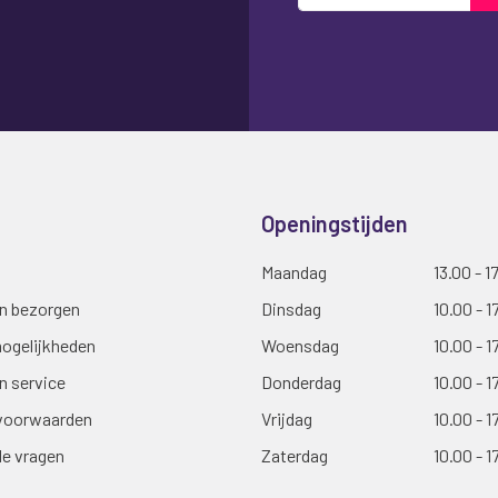
op
onze
nieuwsbrief
Openingstijden
Maandag
13.00 - 1
en bezorgen
Dinsdag
10.00 - 1
ogelijkheden
Woensdag
10.00 - 1
n service
Donderdag
10.00 - 1
voorwaarden
Vrijdag
10.00 - 1
de vragen
Zaterdag
10.00 - 1