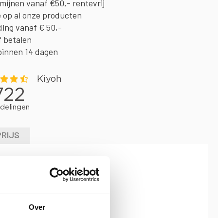
rmijnen vanaf €50,- rentevrij
e op al onze producten
ding vanaf € 50,-
f betalen
binnen 14 dagen
PRIJS
ls een goede allround beklemtonen.
Over