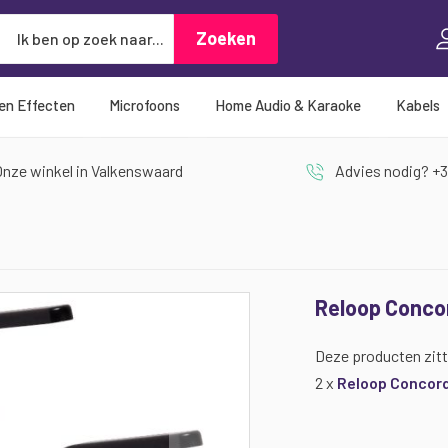
Zoeken
Zoeken
 en Effecten
Microfoons
Home Audio & Karaoke
Kabels
nze winkel in Valkenswaard
Advies nodig? +3
Reloop Conco
Deze producten zitt
2 x
Reloop Concord