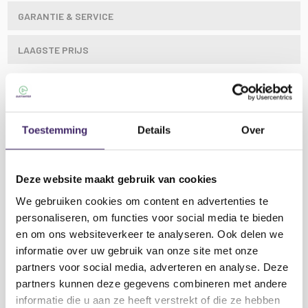
GARANTIE & SERVICE
LAAGSTE PRIJS
RACK-ITs bieden een eenvoudige oplossing voor het
verticaal bevestigen van rackapparatuur tegen een
Toestemming
Details
Over
muur of zelfs onder een aanrechtblad. Bespaar op de
extra kosten en de omvang van rackkasten en
vereenvoudig de installatie van individuele
Deze website maakt gebruik van cookies
rackapparatuur.
We gebruiken cookies om content en advertenties te
De RACK-ITs worden per twee geleverd - één voor
personaliseren, om functies voor social media te bieden
elke kant - en een apparaat kan eenvoudig worden
en om ons websiteverkeer te analyseren. Ook delen we
opgehangen aan de bijbehorende rackoren door 485
Lees meer
informatie over uw gebruik van onze site met onze
mm afstand te meten tussen de buitenranden van de
partners voor social media, adverteren en analyse. Deze
RACK-ITs en deze op horizontale hoogte aan een
partners kunnen deze gegevens combineren met andere
muur of ander oppervlak te bevestigen. Schroeven en
informatie die u aan ze heeft verstrekt of die ze hebben
pluggen worden meegeleverd voor de bevestiging van