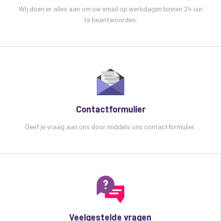
Wij doen er alles aan om uw email op werkdagen binnen 24 uur
Bespaart kosten, ruimte en installatietijd in
te beantwoorden.
vergelijking met kasten.
Specificaties Adastra 1U RACK-IT Wand-/balie
rekbeugels:
Gewicht (per stuk)
59 g
Afmetingen (per stuk)
122 x 50 x 22 mm
Materiaal:
2 mm stalen plaat
Contactformulier
Geef je vraag aan ons door middels ons contactformulier.
Veelgestelde vragen