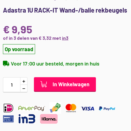
Ga
Adastra 1U RACK-IT Wand-/balie rekbeugels
naar
het
begin
€ 9,95
van
de
of in 3 delen van € 3,32 met
in3
afbeeldingen-
Op voorraad
gallerij
Voor 17:00 uur besteld, morgen in huis
In Winkelwagen