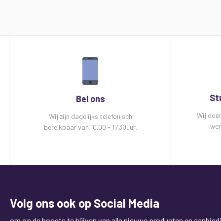
St
Bel ons
Wij doe
Wij zijn dagelijks telefonisch
wer
bereikbaar van 10.00 - 17.30uur.
Volg ons ook op Social Media
om op de hoogte te blijven van alle nieuwe producten en aanbied