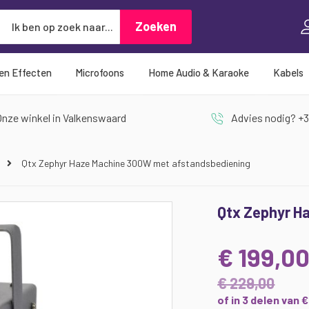
Zoeken
Zoeken
 en Effecten
Microfoons
Home Audio & Karaoke
Kabels
nze winkel in Valkenswaard
Advies nodig? +3
Qtx Zephyr Haze Machine 300W met afstandsbediening
Qtx Zephyr H
€ 199,0
€ 229,00
of in 3 delen van 