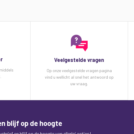
er
Veelgestelde vragen
 middels
Op onze veelgestelde vragen pagina
.
vind u wellicht al snel het antwoord op
uw vraag.
n blijf op de hoogte
brief en blijf op de hoogte van allerlei acties!