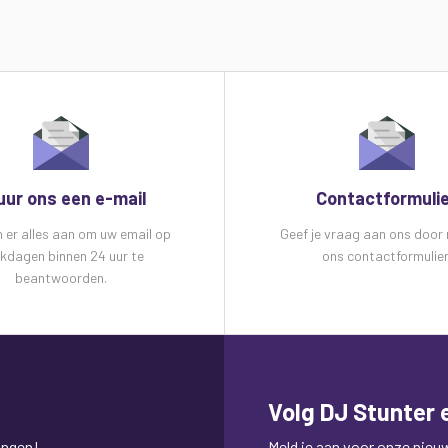
uur ons een e-mail
Contactformuli
n er alles aan om uw email op
Geef je vraag aan ons door
kdagen binnen 24 uur te
ons contactformulier
beantwoorden.
Volg DJ Stunter e
ingen!
Meld je aan voor onze nieuws