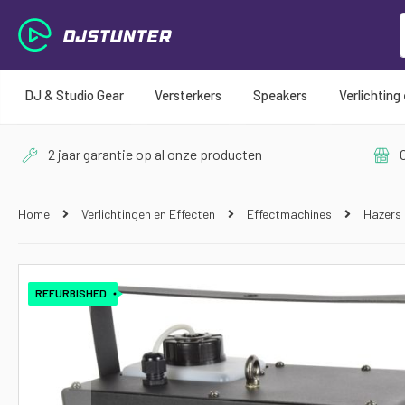
DJ & Studio Gear
Versterkers
Speakers
Verlichting
2 jaar garantie op al onze producten
O
Home
Verlichtingen en Effecten
Effectmachines
Hazers
Ga
naar
REFURBISHED
het
einde
van
de
afbeeldingen-