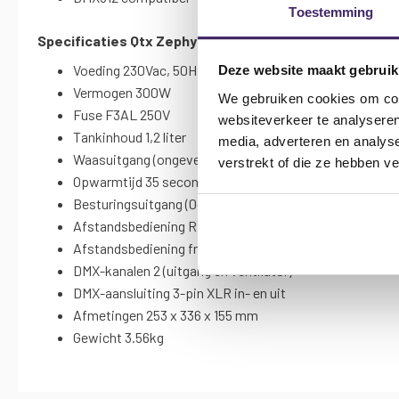
Toestemming
Specificaties Qtx Zephyr Haze Machine 300W met afs
Voeding 230Vac, 50Hz (IEC)
Deze website maakt gebruik
Vermogen 300W
We gebruiken cookies om cont
Fuse F3AL 250V
websiteverkeer te analyseren
Tankinhoud 1,2 liter
media, adverteren en analys
Waasuitgang (ongeveer) 3.000 CuFt (68 m) per minuut
verstrekt of die ze hebben v
Opwarmtijd 35 seconden (min.)
Besturingsuitgang (0-255), ventilatorsnelheid (0-255)
Afstandsbediening RF keyfob & ontvanger (5-pins DIN)
Afstandsbediening frequentie 433MHz
DMX-kanalen 2 (uitgang en ventilator)
DMX-aansluiting 3-pin XLR in- en uit
Afmetingen 253 x 336 x 155 mm
Gewicht 3.56kg