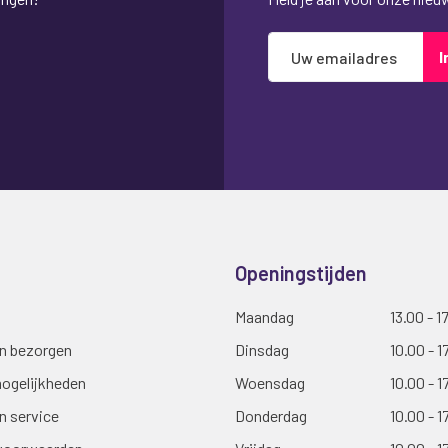
Abonneer
I
u
op
onze
nieuwsbrief
Openingstijden
Maandag
13.00 - 1
en bezorgen
Dinsdag
10.00 - 1
ogelijkheden
Woensdag
10.00 - 1
n service
Donderdag
10.00 - 1