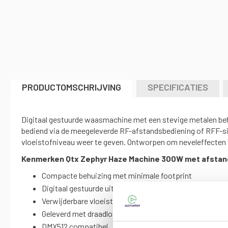
naar
het
begin
van
de
afbeeldingen-
gallerij
PRODUCTOMSCHRIJVING
SPECIFICATIES
Digitaal gestuurde waasmachine met een stevige metalen beh
bediend via de meegeleverde RF-afstandsbediening of RFF-sig
vloeistofniveau weer te geven. Ontworpen om neveleffecten v
Kenmerken Qtx Zephyr Haze Machine 300W met afstan
Compacte behuizing met minimale footprint
Digitaal gestuurde uitvoersnelheid
Verwijderbare vloeistoftank
Geleverd met draadloze afstandsbediening
DMX512 compatibel