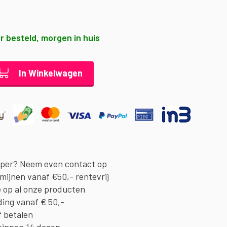
r besteld, morgen in huis
In Winkelwagen
oper? Neem even contact op
rmijnen vanaf €50,- rentevrij
e op al onze producten
ding vanaf € 50,-
f betalen