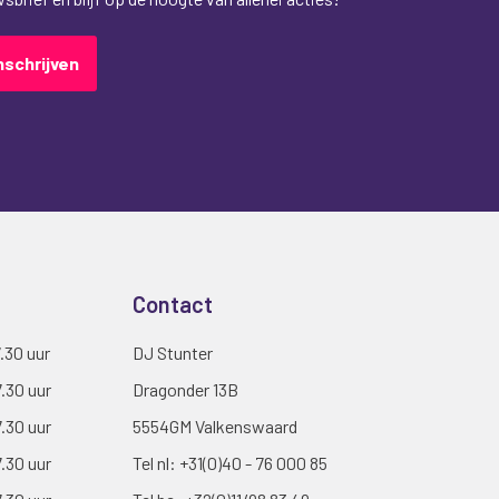
nschrijven
Contact
7.30 uur
DJ Stunter
7.30 uur
Dragonder 13B
7.30 uur
5554GM Valkenswaard
7.30 uur
Tel nl:
+31(0)40 - 76 000 85