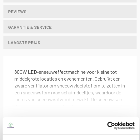
REVIEWS
GARANTIE & SERVICE
LAAGSTE PRIJS
800W LED-sneeuweffectmachine voor kleine tot
middelgrote locaties en evenementen.
Gebruikt een
zware ventilator om sneeuwvloeistof om te zetten in
een sneeuwstorm van schuimdeeltjes, waardoor de
indruk van sneeuwval wordt gewekt.
De sneeuw kan
dan worden gemarkeerd met een reeks kleuren van de
6 heldere LED's aan de voorkant van het
apparaat.
Bekabelde afstandsbediening is inbegrepen
voor sneeuw-on-demand werking en de extra RF-
Lees meer
Andere producten die mogelijk
afstandsbediening kan worden gebruikt voor een