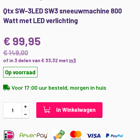
Ga
Qtx SW-3LED SW3 sneeuwmachine 800
naar
Watt met LED verlichting
het
begin
van
€ 99,95
de
afbeeldingen-
€ 149,00
gallerij
of in 3 delen van € 33,32 met
in3
Op voorraad
Voor 17:00 uur besteld, morgen in huis
In Winkelwagen