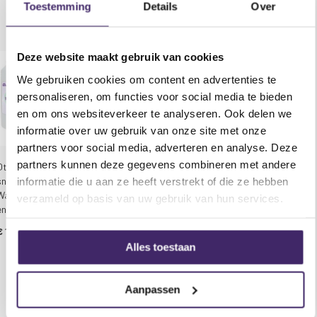
nauwkeurigere bediening van de LED-effecten.
Er
iets voor u zijn!
Toestemming
Details
Over
wordt ook een verstelbare montagebeugel
meegeleverd waarmee de unit indien nodig aan
verlichtingsstandaards of spanten kan worden
Deze website maakt gebruik van cookies
bevestigd.
We gebruiken cookies om content en advertenties te
Kenmerken Qtx SW-3LED:
personaliseren, om functies voor social media te bieden
en om ons websiteverkeer te analyseren. Ook delen we
800 W sneeuwstormeffect met een dekking
informatie over uw gebruik van onze site met onze
van ongeveer 8 m³ per minuut
partners voor social media, adverteren en analyse. Deze
Zes krachtige 1W LED's voegen een heldere,
partners kunnen deze gegevens combineren met andere
kleurrijke lichtshow toe aan het sneeuweffect
Qtx SW-3LED
Qtx SW-3LED
sneeuwmachine 800
sneeuwmachine 800
informatie die u aan ze heeft verstrekt of die ze hebben
Geleverd met bedrade en RF-
Watt met LED verlichting
Watt met LED verlichting
verzameld op basis van uw gebruik van hun services.
afstandsbedieningen
en 1 ltr sneeuwvloeistof
en 5 ltr sneeuwvloeistof
€ 106,90
€ 155,95
€ 119,90
€ 168,95
Specificaties Qtx SW-3LED:
Alles toestaan
Voeding 220-240Vac, 50 / 60Hz (IEC)
Tank capaciteit 1,2 liter
Aanpassen
Vermogen 800W
Volume per minuut 8m3