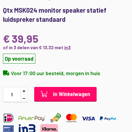
Ga
Qtx MSK024 monitor speaker statief
naar
luidspreker standaard
het
begin
van
€ 39,95
de
afbeeldingen-
of in 3 delen van € 13,32 met
in3
gallerij
Op voorraad
Voor 17:00 uur besteld, morgen in huis
In Winkelwagen