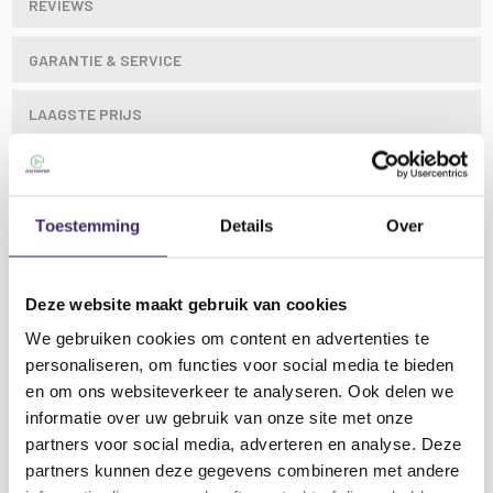
REVIEWS
GARANTIE & SERVICE
LAAGSTE PRIJS
Deze robuuste monitor speaker stand is een ideale
Toestemming
Details
Over
oplossing voor de studio, thuis of kleine projecten.
De stand heeft een lage driehoekige basis, en is in
hoogte verstelbaar met borgpen.
Deze website maakt gebruik van cookies
Kenmerken Qtx MSK024:
We gebruiken cookies om content en advertenties te
personaliseren, om functies voor social media te bieden
Wordt geleverd met rubberen voetjes en
en om ons websiteverkeer te analyseren. Ook delen we
vloerpinnen voor ongelijke oppervlakten
informatie over uw gebruik van onze site met onze
Lees meer
partners voor social media, adverteren en analyse. Deze
Specificaties Qtx MSK024:
partners kunnen deze gegevens combineren met andere
Hoogte 690mm - 1300mm