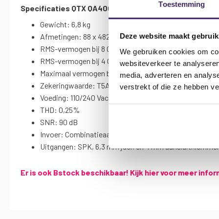
Toestemming
Specificaties QTX QA400 2 kanaals 400W eindversterk
Gewicht:
6,8 kg
Deze website maakt gebruik
Afmetingen:
88 x 482 x 270 mm
RMS-vermogen bij 8 Ohm
2 x 70W
We gebruiken cookies om cont
RMS-vermogen bij 4 Ohm
2 x 100W
websiteverkeer te analyseren
Maximaal vermogen bij 4 Ohm
2 x 200W
media, adverteren en analys
Zekeringwaarde:
T5A (240V) / T10A (110V)
verstrekt of die ze hebben v
Voeding:
110/240 Vac, 50/60 Hz (IEC)
THD:
0,25%
SNR:
90 dB
Invoer:
Combinatieaansluiting (6,3 mm jack + XLR) en 
Uitgangen:
SPK, 6,3 mm jack en 4 mm aansluitklemme
Er is ook Bstock beschikbaar! Kijk hier voor meer info