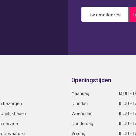
Abonneer
I
u
op
onze
nieuwsbrief
Openingstijden
Maandag
13.00 - 1
en bezorgen
Dinsdag
10.00 - 1
ogelijkheden
Woensdag
10.00 - 1
n service
Donderdag
10.00 - 1
voorwaarden
Vrijdag
10.00 - 1