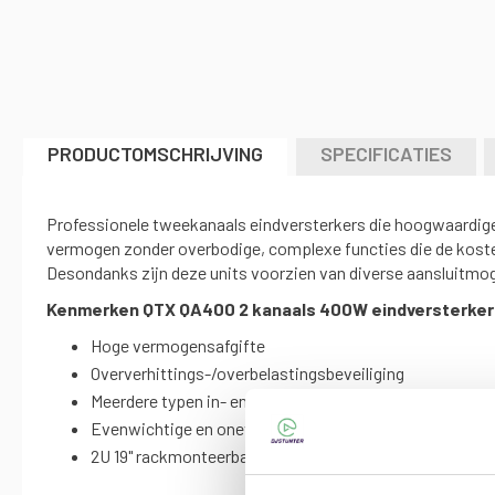
naar
het
begin
van
de
afbeeldingen-
gallerij
PRODUCTOMSCHRIJVING
SPECIFICATIES
Professionele tweekanaals eindversterkers die hoogwaardige,
vermogen zonder overbodige, complexe functies die de kost
Desondanks zijn deze units voorzien van diverse aansluitmog
Kenmerken QTX QA400 2 kanaals 400W eindversterker
Hoge vermogensafgifte
Oververhittings-/overbelastingsbeveiliging
Meerdere typen in- en uitgangen
Evenwichtige en onevenwichtige inputs
2U 19" rackmonteerbaar