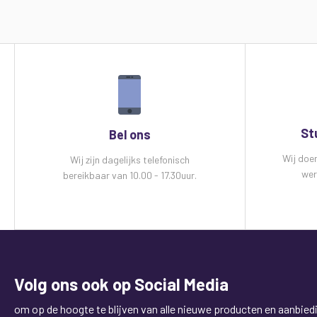
St
Bel ons
Wij doe
Wij zijn dagelijks telefonisch
wer
bereikbaar van 10.00 - 17.30uur.
Volg ons ook op Social Media
om op de hoogte te blijven van alle nieuwe producten en aanbied