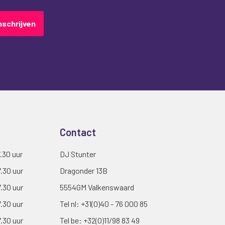
nschrijven
Contact
7.30 uur
DJ Stunter
7.30 uur
Dragonder 13B
7.30 uur
5554GM Valkenswaard
7.30 uur
Tel nl:
+31(0)40 - 76 000 85
7.30 uur
Tel be:
+32(0)11/98 83 49