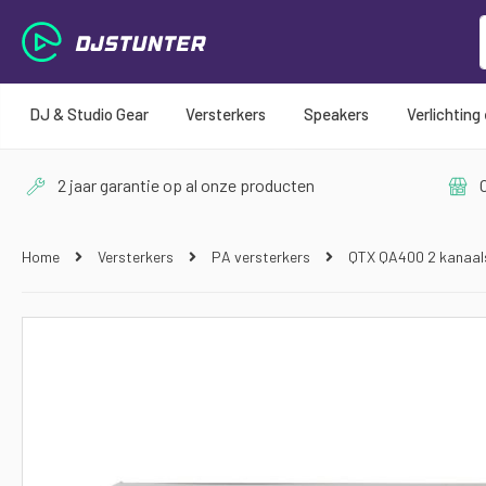
DJ & Studio Gear
Versterkers
Speakers
Verlichting
2 jaar garantie op al onze producten
O
Home
Versterkers
PA versterkers
QTX QA400 2 kanaal
Ga
naar
het
einde
van
de
afbeeldingen-