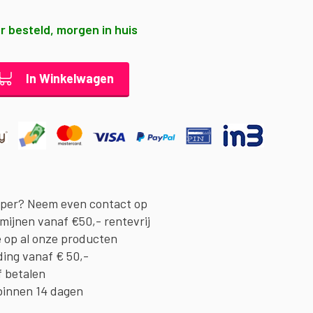
r besteld, morgen in huis
In Winkelwagen
oper? Neem even contact op
rmijnen vanaf €50,- rentevrij
e op al onze producten
ding vanaf € 50,-
f betalen
binnen 14 dagen