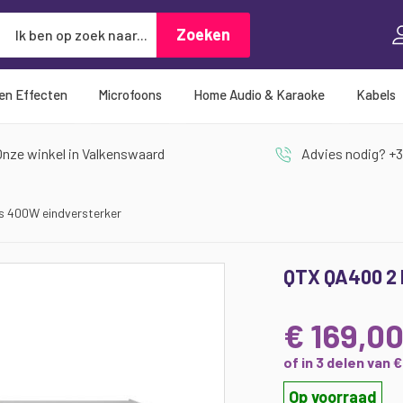
Zoeken
Zoeken
 en Effecten
Microfoons
Home Audio & Karaoke
Kabels
nze winkel in Valkenswaard
Advies nodig? +3
s 400W eindversterker
QTX QA400 2 
€ 169,0
of in 3 delen van 
Op voorraad