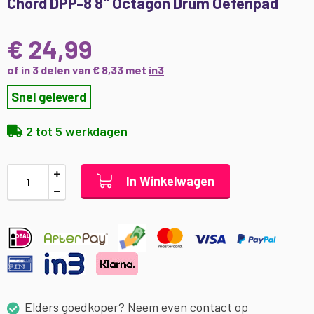
Chord DPP-8 8" Octagon Drum Oefenpad
naar
het
begin
€ 24,99
van
de
of in 3 delen van € 8,33 met
in3
afbeeldingen-
Snel geleverd
gallerij
2 tot 5 werkdagen
In Winkelwagen
Elders goedkoper? Neem even contact op