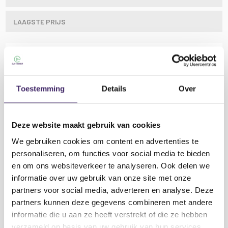
LAAGSTE PRIJS
8 inch achthoekige drumpad met beschermende
schuimrubberen onderkant voor het oefenen op een
Toestemming
Details
Over
tafel met stokken en M8-
schroefdraadbevestigingspunt voor montage op een
standaard of beugel.
Deze website maakt gebruik van cookies
Kenmerken Chord DPP-8 8" Octagon Drum
We gebruiken cookies om content en advertenties te
Oefenpad:
personaliseren, om functies voor social media te bieden
Responsief rubberen kussen
en om ons websiteverkeer te analyseren. Ook delen we
Lees meer
Beschermende schuimrubberen basis
informatie over uw gebruik van onze site met onze
partners voor social media, adverteren en analyse. Deze
Specificaties Kenmerken Chord DPP-8 8"
partners kunnen deze gegevens combineren met andere
Octagon Drum Oefenpad:
informatie die u aan ze heeft verstrekt of die ze hebben
Afmetingen:
27 x 207 mmØ
verzameld op basis van uw gebruik van hun services.