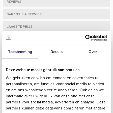
REVIEWS
GARANTIE & SERVICE
LAAGSTE PRIJS
Toestemming
Details
Over
Digitale geluidsniveau-decibelmeter
Een hoogwaardige digitale geluidsniveaumeter. Ideaal
Deze website maakt gebruik van cookies
voor het meten van geluidsniveaus in kantoren,
We gebruiken cookies om content en advertenties te
industriële omgevingen, luchthavens, openbare
personaliseren, om functies voor social media te bieden
gebouwen, enz.
en om ons websiteverkeer te analyseren. Ook delen we
Voldoet aan de norm EN61326-1:2013
informatie over uw gebruik van onze site met onze
Lees meer
12,5 mm Ø electret-condensatormicrofoon
partners voor social media, adverteren en analyse. Deze
Weergave met stappen van 0,1 dB op een 4-
partners kunnen deze gegevens combineren met andere
cijferig LCD-scherm