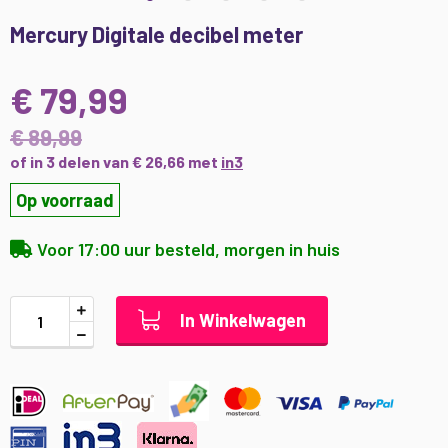
Ga
Mercury Digitale decibel meter
naar
het
begin
€ 79,99
van
de
€ 89,99
afbeeldingen-
of in 3 delen van € 26,66 met
in3
gallerij
Op voorraad
Voor 17:00 uur besteld, morgen in huis
In Winkelwagen