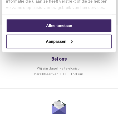
informatie die u aan ze heeft verstrekt of die ze hebben
Snelle (125 ms) en langzame (1 sec) tijd en A- en
verzameld op basis van uw gebruik van hun services.
C-weging
Maximale en data hold-functies
Geleverd in een stevige kunststof koffer met
Alles toestaan
windscherm
Aanpassen
Kenmerken Mercury Digitale decibel meter :
Batterijen:
4 x AA (meegeleverd)
Nauwkeurigheid:
±1,5dB
Bel ons
Frequentiebereik:
31,5 Hz - 8,5 kHz
Wij zijn dagelijks telefonisch
Oplossing:
0,1 dB
bereikbaar van 10.00 - 17.30uur.
Meetbereik:
30dB - 130dB
Bedrijfstemperatuur:
0 tot 40°C, 10-80%
luchtvochtigheid
Bewaar temperatuur:
-10 tot 60°C, 10-70%
luchtvochtigheid
Afmeting:
256 x 70 x 35 mm
Gewicht:
308 g (met batterijen)