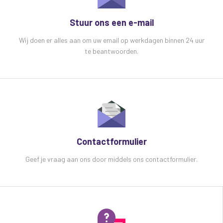
Dimmer 0-100 %
Stuur ons een e-mail
Aluminium NFC behuizing, geen ventilatie
geluid
Wij doen er alles aan om uw email op werkdagen binnen 24 uur
Perfecte kleurmenging dankzij 3 in 1 LED's
te beantwoorden.
DMX kanalen: 3 of 7
MAximaal verbruik 20W
Dubbele montagebeugel
Voeding via PowerCON Connectie
(doorverbinden mogelijk)
Zekering F3A/250V
Contactformulier
Specificaties Mac Mah SilentPar 5x3W 3 in 1 Par
spot Led licht effect:
Geef je vraag aan ons door middels ons contactformulier.
Afmeting doos: 270 x 252 x 90 mm
Gewicht: 3Kg