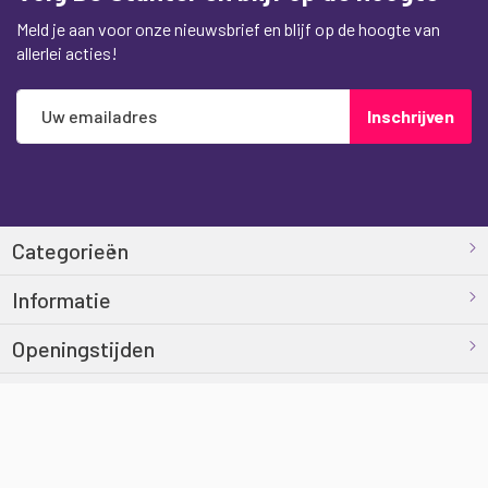
Meld je aan voor onze nieuwsbrief en blijf op de hoogte van
allerlei acties!
Abonneer
Inschrijven
u
op
onze
nieuwsbrief
Categorieën
Informatie
Openingstijden
Contact