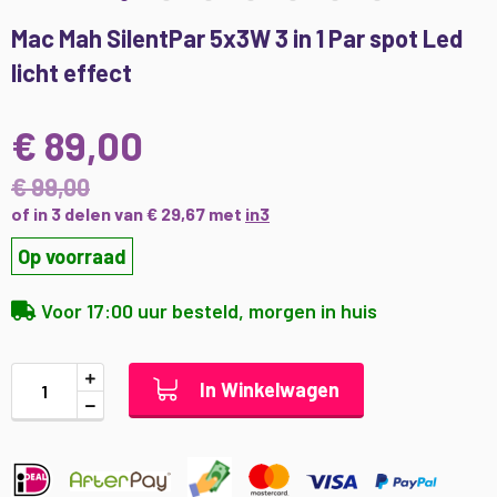
Ga
Mac Mah SilentPar 5x3W 3 in 1 Par spot Led
naar
licht effect
het
begin
van
€ 89,00
de
afbeeldingen-
€ 99,00
gallerij
of in 3 delen van € 29,67 met
in3
Op voorraad
Voor 17:00 uur besteld, morgen in huis
In Winkelwagen