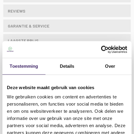
REVIEWS
GARANTIE & SERVICE
LAAGSTE PRIJS
Toestemming
Details
Over
Ideaal voor podia, theaters, evenementen en
uitgaansgelegenheden, Mac Mah's SilentPAR 5X3W
3IN1 RGB LED PAR beschikt over
Deze website maakt gebruik van cookies
muziekgeactiveerde, automatische DMX (3 of 7
kanalen) en functies via de meegeleverde IR-
We gebruiken cookies om content en advertenties te
afstandsbediening.
personaliseren, om functies voor social media te bieden
Hij heeft 5 rode, groene en blauwe leds met een
en om ons websiteverkeer te analyseren. Ook delen we
vermogen van 3W, met een lichtbundel van 45 graden.
informatie over uw gebruik van onze site met onze
De SilentPAR 5X3W is ook uitgerust met een
Lees meer
partners voor social media, adverteren en analyse. Deze
PowerCON-ingang voor stroomvoorziening, maar
partners kunnen deze gegevens combineren met andere