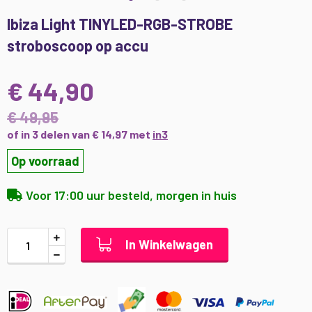
Ga
Ibiza Light TINYLED-RGB-STROBE
naar
stroboscoop op accu
het
begin
van
€ 44,90
de
afbeeldingen-
€ 49,95
gallerij
of in 3 delen van € 14,97 met
in3
Op voorraad
Voor 17:00 uur besteld, morgen in huis
In Winkelwagen