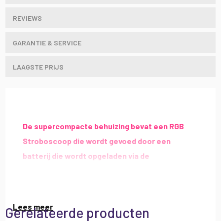
REVIEWS
GARANTIE & SERVICE
LAAGSTE PRIJS
De supercompacte behuizing bevat een RGB
Stroboscoop die wordt gevoed door een
batterij die wordt opgeladen via de
meegeleverde DC-USB-kabel.
Dit effect in zakformaat is gemakkelijk mee te nemen
en zal overal voor sfeer zorgen.
Lees meer
Gerelateerde producten
Kenmerken Ibiza Light TINYLED-RGB-STROBO