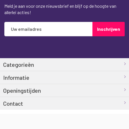
Meld je aan voor onze nieuwsbrief en blijf op de hoogte van
allerlei acties!
Abonneer
Inschrijven
u
op
onze
nieuwsbrief
Categorieën
Informatie
Openingstijden
Contact