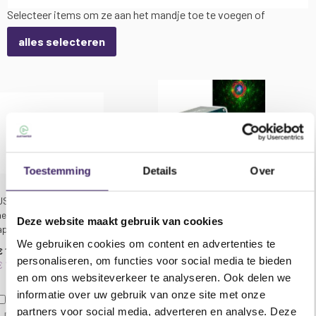
Led en Laser effect op accu:
Selecteer items om ze aan het mandje toe te voegen of
6x 1W R+G+B Leds
alles selecteren
Automatische, muziek gestuurde bediening of
via de afstandsbediening
Oplaadbare batterij via de meegeleverde DC-
USB-kabel
Afstandsbediening
3.7Vdc 3600mAh
LED Type: 2 rode, 2 groene + 2 blauwe 1W RGB
led’s
Toestemming
Details
Over
USB-lader compact voor
Ibiza Light TINYLED-
Specificaties Ibiza Light TINYLED-RGB-STROBO
het voeden van USB
LASRGB Led en Laser
Led en Laser effect op accu:
Deze website maakt gebruik van cookies
apparaten
effect op accu
We gebruiken cookies om content en advertenties te
Afmeting: 73 x 75 x 84 mm
€ 12,95
€ 68,90
personaliseren, om functies voor social media te bieden
Gewicht: 0,21 Kg
€ 14,95
€ 74,95
en om ons websiteverkeer te analyseren. Ook delen we
informatie over uw gebruik van onze site met onze
In Winkelwagen
In Winkelwagen
partners voor social media, adverteren en analyse. Deze