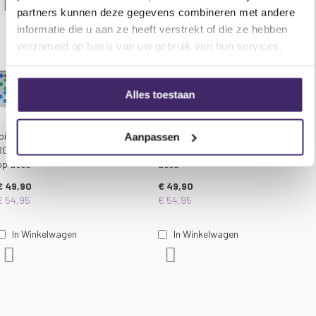
Voeg toe aan verlanglijst
Voeg toe aan verlanglijst
partners kunnen deze gegevens combineren met andere
informatie die u aan ze heeft verstrekt of die ze hebben
verzameld op basis van uw gebruik van hun services.
Alles toestaan
Ibiza Light TINYLED-
Ibiza Light TINYLED-
Aanpassen
RGB-ASTRO Led effect
RGB-Wash Led effect op
op accu
accu
€ 49,90
€ 49,90
€ 54,95
€ 54,95
In Winkelwagen
In Winkelwagen
Voeg toe aan verlanglijst
Voeg toe aan verlanglijst