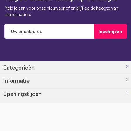
Meld je aan voor onze nieuwsbrief en blijf op de hoogte van
allerlei acties!
Abonneer
Inschrijven
u
op
onze
nieuwsbrief
Categorieën
Informatie
Openingstijden
Contact