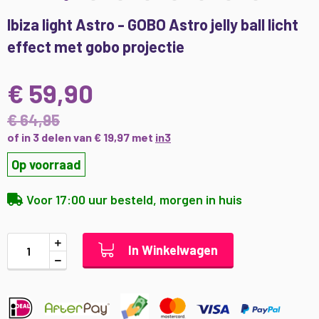
Ga
Ibiza light Astro - GOBO Astro jelly ball licht
naar
effect met gobo projectie
het
begin
van
€ 59,90
de
afbeeldingen-
€ 64,95
gallerij
of in 3 delen van € 19,97 met
in3
Op voorraad
Voor 17:00 uur besteld, morgen in huis
In Winkelwagen