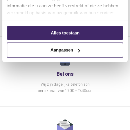
modus
informatie die u aan ze heeft verstrekt of die ze hebben
Display
verzameld op basis van uw gebruik van hun services.
Specificaties Ibiza light Astro - GOBO Astro licht
effect met gobo projectie:
Alles toestaan
Afmetingen :215 x 215 x 165mm
Gewicht: 0.754kg
Aanpassen
Voeding: 220-240Vac 50Hz
Opgenomen vermogen: 30W
Bel ons
Wij zijn dagelijks telefonisch
bereikbaar van 10.00 - 17.30uur.