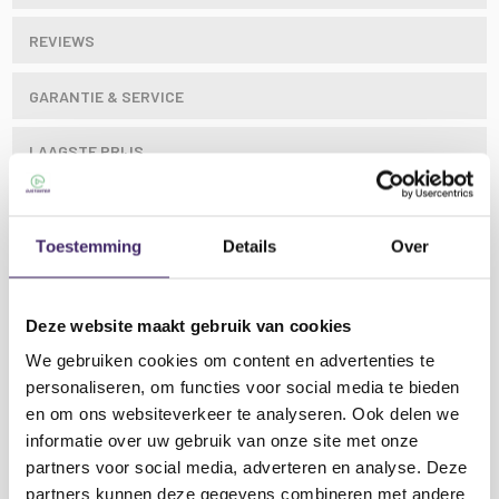
REVIEWS
GARANTIE & SERVICE
LAAGSTE PRIJS
Toestemming
Details
Over
Dit effect combineert 4 gobo's met een Astro om een
grote hoeveelheid aan stralen en patronen in de
ruimte te projecteren.
Deze website maakt gebruik van cookies
Kenmerken Ibiza light Astro - GOBO Astro licht
We gebruiken cookies om content en advertenties te
effect met gobo projectie:
personaliseren, om functies voor social media te bieden
Astro: 4 x 3W RGBW LED
en om ons websiteverkeer te analyseren. Ook delen we
Gobo: 4 x 3W RGBW LED
informatie over uw gebruik van onze site met onze
8 DMX kanalen
Lees meer
partners voor social media, adverteren en analyse. Deze
Auto, master-slave, geluid of DMX bestuurde
partners kunnen deze gegevens combineren met andere